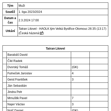
Tým
Muži
Soutěž
1. liga 2023/2024
Datum a
2.3.2024 17:00
čas
Tatran Litovel - HAOLK tým Velká Bystřice-Olomouc 26:35 (13:17)
Utkání
(
Česká házená
)
Tatran Litovel
Barabáš David
Čikl Radek
Dvorský Tomáš
(GK)
Fulneček Jaroslav
4
Geist František
3
Ján Sebastián
Jindra Petr
Mrnuštík Pavel
7
Najer Václav
3
Nolč Daniel
(GK)