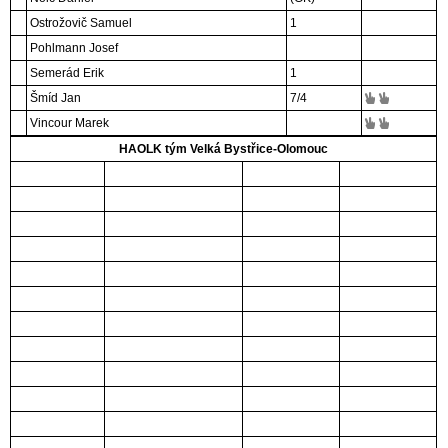
Ostrožovič Samuel
1
Pohlmann Josef
Semerád Erik
1
Šmíd Jan
7
/4
Vincour Marek
HAOLK tým Velká Bystřice-Olomouc