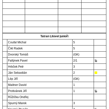
Tatran Litovel junioři
Coufal Michal
5
Čikl Radek
5
Dvorský Tomáš
(GK)
Faltýnek Pavel
2
/1
Hrbček Petr
3
Ján Sebastián
2
Lép Jiří
(GK)
Maitner David
1
Protivánek Jiří
1
Růžička Ondřej
Spurný Marek
3