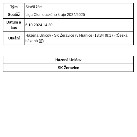
Tým
Starší žáci
Soutěž
Liga Olomouckého kraje 2024/2025
Datum a
6.10.2024 14:30
čas
Házená Uničov - SK Žeravice (v Hranice) 13:34 (9:17)
(
Česká
Utkání
házená
)
Házená Uničov
SK Žeravice