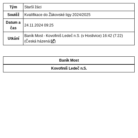
Tým
Starší žáci
Soutěž
Kvalifikace do Žákovské ligy 2024/2025
Datum a
24.11.2024 09:25
čas
Baník Most - Kovofiniš Ledeč n.S. (v Hostivice) 16:42 (7:22)
Utkání
(
Česká házená
)
Baník Most
Kovofiniš Ledeč n.S.