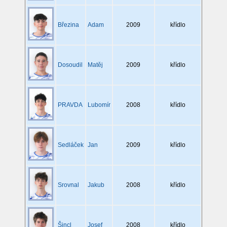
Březina
Adam
2009
křídlo
Dosoudil
Matěj
2009
křídlo
PRAVDA
Lubomír
2008
křídlo
Sedláček
Jan
2009
křídlo
Srovnal
Jakub
2008
křídlo
Šincl
Josef
2008
křídlo