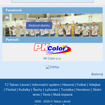
Facebook
Tatran Litovel - házená
Sledovat stránku
Partneři:
PK Color s.r.o.
[
Nahoru
]
TJ Tatran Litovel
|
Informační systém
|
Házená
|
Fotbal
|
Volejbal
|
Florbal
|
Kuželky
|
Šachy
|
Lyžování
|
Turistika
|
Horolezci
|
Stolní
tenis
|
Tenis
|
Malá kopaná
2006 - 2026 © Tatran Litovel