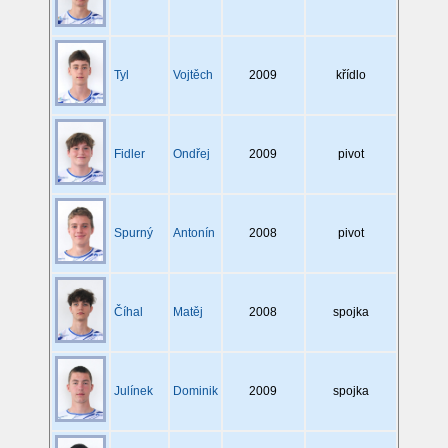
Tyl
Vojtěch
2009
křídlo
Fidler
Ondřej
2009
pivot
Spurný
Antonín
2008
pivot
Číhal
Matěj
2008
spojka
Julínek
Dominik
2009
spojka