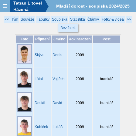
Tatran Litovel
Mladší dorost - soupiska 2024/2025
Házená
<<
Tým
Soutěže
Tabulky
Soupiska
Statistika
Články
Fotky & videa
>>
Bez fotek
Foto
Příjmení
Jméno
Rok narození
Post
Skýva
Denis
2009
Látal
Vojtěch
2008
brankáč
Dostál
David
2009
brankář
Kubíček
Lukáš
2009
brankář