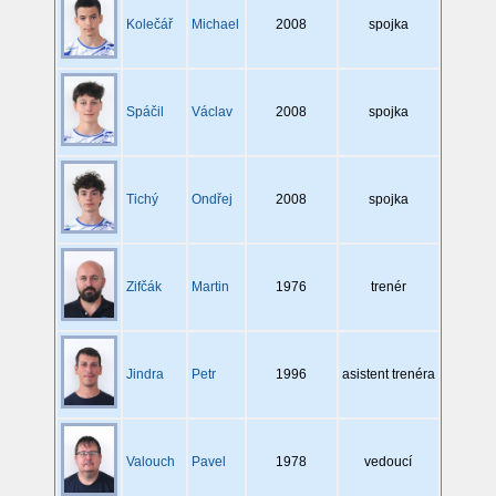
Kolečář
Michael
2008
spojka
Spáčil
Václav
2008
spojka
Tichý
Ondřej
2008
spojka
Zifčák
Martin
1976
trenér
Jindra
Petr
1996
asistent trenéra
Valouch
Pavel
1978
vedoucí