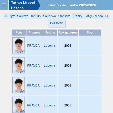
Tatran Litovel
Junioři - soupiska 2025/2026
Házená
<<
Tým
Soutěže
Tabulky
Soupiska
Statistika
Články
Fotky & videa
>>
Bez fotek
Foto
Příjmení
Jméno
Rok narození
Post
PRAVDA
Lubomír
2008
PRAVDA
Lubomír
2008
PRAVDA
Lubomír
2008
PRAVDA
Lubomír
2008