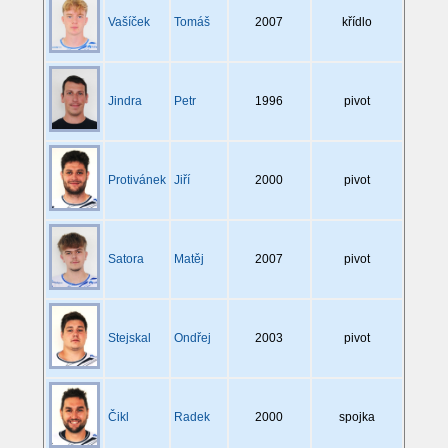
Vašíček
Tomáš
2007
křídlo
Jindra
Petr
1996
pivot
Protivánek
Jiří
2000
pivot
Satora
Matěj
2007
pivot
Stejskal
Ondřej
2003
pivot
Čikl
Radek
2000
spojka