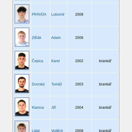
PRAVDA
Lubomír
2008
Zifčák
Adam
2006
Čepica
Karel
2002
brankář
Dvorský
Tomáš
2003
brankář
Klanica
Jiří
2004
brankář
Látal
Vojtěch
2008
brankář