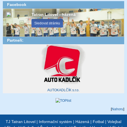
Facebook
Tatran Litovel - házená
Sledovat stránku
Partneři:
AUTOKADLČÍK s.r.o.
[
Nahoru
]
TJ Tatran Litovel
|
Informační systém
|
Házená
|
Fotbal
|
Volejbal