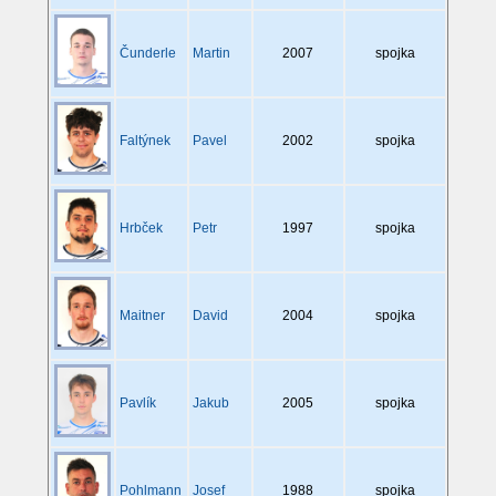
Čunderle
Martin
2007
spojka
Faltýnek
Pavel
2002
spojka
Hrbček
Petr
1997
spojka
Maitner
David
2004
spojka
Pavlík
Jakub
2005
spojka
Pohlmann
Josef
1988
spojka