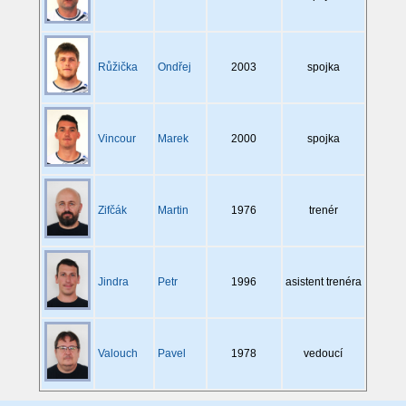
Růžička
Ondřej
2003
spojka
Vincour
Marek
2000
spojka
Zifčák
Martin
1976
trenér
Jindra
Petr
1996
asistent trenéra
Valouch
Pavel
1978
vedoucí