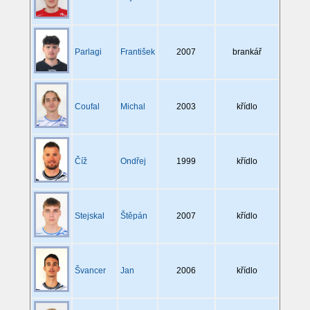
Parlagi
František
2007
brankář
Coufal
Michal
2003
křídlo
Číž
Ondřej
1999
křídlo
Stejskal
Štěpán
2007
křídlo
Švancer
Jan
2006
křídlo