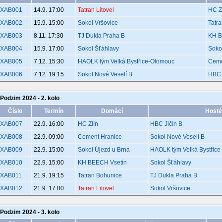
XAB001
14.9. 17:00
Tatran Litovel
HC Z
XAB002
15.9. 15:00
Sokol Vršovice
Tatr
XAB003
8.11. 17:30
TJ Dukla Praha B
KH B
XAB004
15.9. 17:00
Sokol Šťáhlavy
Soko
XAB005
7.12. 15:30
HAOLK tým Velká Bystřice-Olomouc
Ceme
XAB006
7.12. 19:15
Sokol Nové Veselí B
HBC 
Podzim 2024 - 2. kolo
Číslo
Termín
Domácí
Hosté
XAB007
22.9. 16:00
HC Zlín
HBC Jičín B
XAB008
22.9. 09:00
Cement Hranice
Sokol Nové Veselí B
XAB009
22.9. 15:00
Sokol Újezd u Brna
HAOLK tým Velká Bystřic
XAB010
22.9. 15:00
KH BEECH Vsetín
Sokol Šťáhlavy
XAB011
21.9. 19:15
Tatran Bohunice
TJ Dukla Praha B
XAB012
21.9. 17:00
Tatran Litovel
Sokol Vršovice
Podzim 2024 - 3. kolo