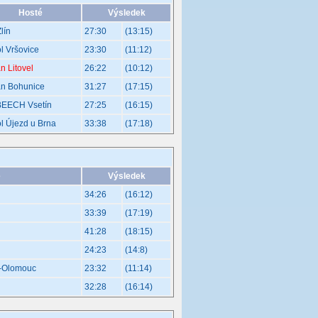
Hosté
Výsledek
lín
27:30
(13:15)
l Vršovice
23:30
(11:12)
an Litovel
26:22
(10:12)
an Bohunice
31:27
(17:15)
BEECH Vsetín
27:25
(16:15)
l Újezd u Brna
33:38
(17:18)
é
Výsledek
34:26
(16:12)
33:39
(17:19)
41:28
(18:15)
24:23
(14:8)
e-Olomouc
23:32
(11:14)
32:28
(16:14)