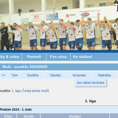
tky & videa
Partneři
Fan zóna
Ke stažení
Muži - soutěže 2024/2025
<<
Tým
Soutěže
Tabulky
Soupiska
Statistika
Jen utkání družstva
Soutěže:
1. liga
,
Český pohár mužů
1. liga
Podzim 2024 - 1. kolo
Číslo
Termín
Domácí