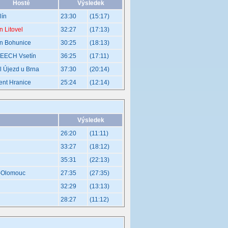
Hosté
Výsledek
lín
23:30
(15:17)
n Litovel
32:27
(17:13)
an Bohunice
30:25
(18:13)
EECH Vsetín
36:25
(17:11)
l Újezd u Brna
37:30
(20:14)
nt Hranice
25:24
(12:14)
Výsledek
26:20
(11:11)
33:27
(18:12)
35:31
(22:13)
e-Olomouc
27:35
(27:35)
32:29
(13:13)
28:27
(11:12)