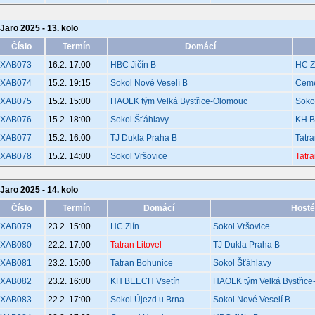
Jaro 2025 - 13. kolo
Číslo
Termín
Domácí
XAB073
16.2. 17:00
HBC Jičín B
HC Z
XAB074
15.2. 19:15
Sokol Nové Veselí B
Ceme
XAB075
15.2. 15:00
HAOLK tým Velká Bystřice-Olomouc
Soko
XAB076
15.2. 18:00
Sokol Šťáhlavy
KH B
XAB077
15.2. 16:00
TJ Dukla Praha B
Tatr
XAB078
15.2. 14:00
Sokol Vršovice
Tatra
Jaro 2025 - 14. kolo
Číslo
Termín
Domácí
Hosté
XAB079
23.2. 15:00
HC Zlín
Sokol Vršovice
XAB080
22.2. 17:00
Tatran Litovel
TJ Dukla Praha B
XAB081
23.2. 15:00
Tatran Bohunice
Sokol Šťáhlavy
XAB082
23.2. 16:00
KH BEECH Vsetín
HAOLK tým Velká Bystřic
XAB083
22.2. 17:00
Sokol Újezd u Brna
Sokol Nové Veselí B