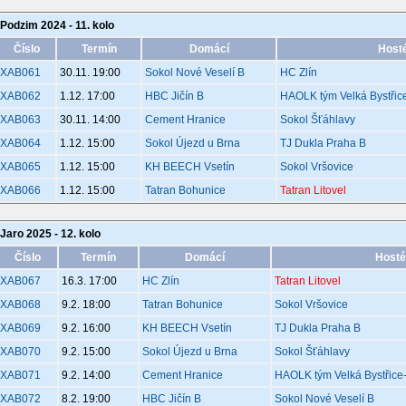
Podzim 2024 - 11. kolo
Číslo
Termín
Domácí
Host
XAB061
30.11. 19:00
Sokol Nové Veselí B
HC Zlín
XAB062
1.12. 17:00
HBC Jičín B
HAOLK tým Velká Bystři
XAB063
30.11. 14:00
Cement Hranice
Sokol Šťáhlavy
XAB064
1.12. 15:00
Sokol Újezd u Brna
TJ Dukla Praha B
XAB065
1.12. 15:00
KH BEECH Vsetín
Sokol Vršovice
XAB066
1.12. 15:00
Tatran Bohunice
Tatran Litovel
Jaro 2025 - 12. kolo
Číslo
Termín
Domácí
Hosté
XAB067
16.3. 17:00
HC Zlín
Tatran Litovel
XAB068
9.2. 18:00
Tatran Bohunice
Sokol Vršovice
XAB069
9.2. 16:00
KH BEECH Vsetín
TJ Dukla Praha B
XAB070
9.2. 15:00
Sokol Újezd u Brna
Sokol Šťáhlavy
XAB071
9.2. 14:00
Cement Hranice
HAOLK tým Velká Bystřic
XAB072
8.2. 19:00
HBC Jičín B
Sokol Nové Veselí B