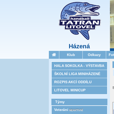
Házená
Klub
Odkazy
Fo
HALA SOKOLKA - VÝSTAVBA
ŠKOLNÍ LIGA MINIHÁZENÉ
ROZPIS AKCÍ ODDÍLU
LITOVEL MINICUP
Týmy
Veteráni
NEAKTIVNÍ