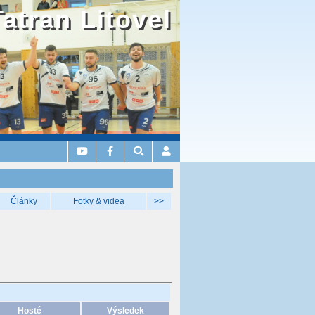
Tatran Litovel
Články
Fotky & videa
>>
Hosté
Výsledek