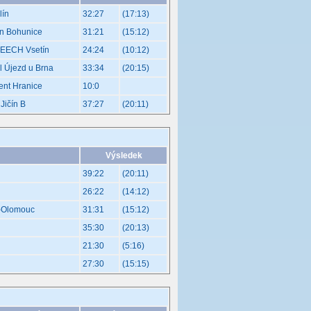
lín
32:27
(17:13)
an Bohunice
31:21
(15:12)
EECH Vsetín
24:24
(10:12)
l Újezd u Brna
33:34
(20:15)
nt Hranice
10:0
Jičín B
37:27
(20:11)
Výsledek
39:22
(20:11)
26:22
(14:12)
e-Olomouc
31:31
(15:12)
35:30
(20:13)
21:30
(5:16)
27:30
(15:15)