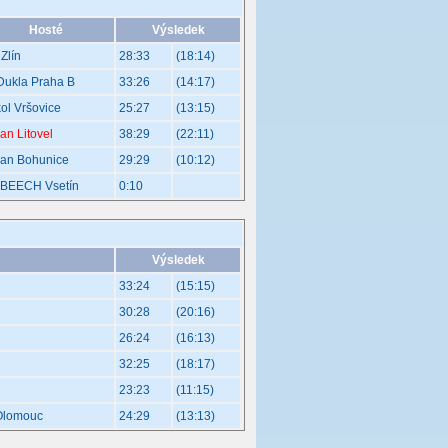
Hosté
Výsledek
Zlín
28:33
(18:14)
Dukla Praha B
33:26
(14:17)
ol Vršovice
25:27
(13:15)
ran Litovel
38:29
(22:11)
ran Bohunice
29:29
(10:12)
BEECH Vsetín
0:10
Výsledek
33:24
(15:15)
30:28
(20:16)
26:24
(16:13)
32:25
(18:17)
23:23
(11:15)
-Olomouc
24:29
(13:13)