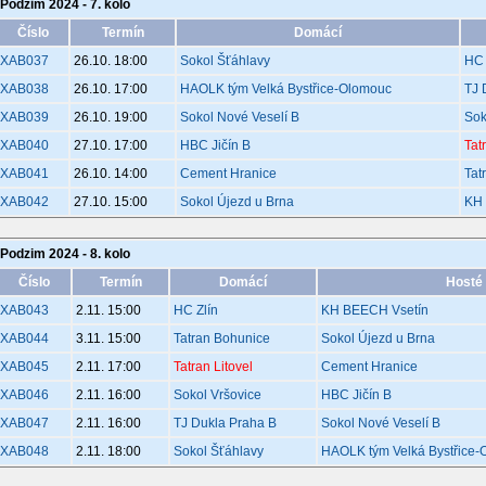
Podzim 2024 - 7. kolo
Číslo
Termín
Domácí
XAB037
26.10. 18:00
Sokol Šťáhlavy
HC 
XAB038
26.10. 17:00
HAOLK tým Velká Bystřice-Olomouc
TJ 
XAB039
26.10. 19:00
Sokol Nové Veselí B
Sok
XAB040
27.10. 17:00
HBC Jičín B
Tat
XAB041
26.10. 14:00
Cement Hranice
Tat
XAB042
27.10. 15:00
Sokol Újezd u Brna
KH 
Podzim 2024 - 8. kolo
Číslo
Termín
Domácí
Hosté
XAB043
2.11. 15:00
HC Zlín
KH BEECH Vsetín
XAB044
3.11. 15:00
Tatran Bohunice
Sokol Újezd u Brna
XAB045
2.11. 17:00
Tatran Litovel
Cement Hranice
XAB046
2.11. 16:00
Sokol Vršovice
HBC Jičín B
XAB047
2.11. 16:00
TJ Dukla Praha B
Sokol Nové Veselí B
XAB048
2.11. 18:00
Sokol Šťáhlavy
HAOLK tým Velká Bystřice