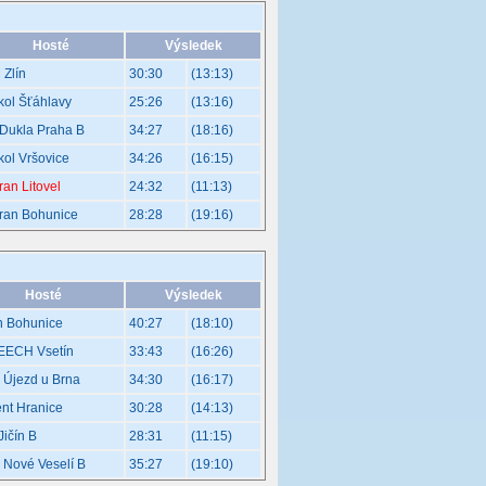
Hosté
Výsledek
 Zlín
30:30
(13:13)
kol Šťáhlavy
25:26
(13:16)
 Dukla Praha B
34:27
(18:16)
kol Vršovice
34:26
(16:15)
ran Litovel
24:32
(11:13)
tran Bohunice
28:28
(19:16)
Hosté
Výsledek
n Bohunice
40:27
(18:10)
EECH Vsetín
33:43
(16:26)
 Újezd u Brna
34:30
(16:17)
nt Hranice
30:28
(14:13)
ičín B
28:31
(11:15)
 Nové Veselí B
35:27
(19:10)