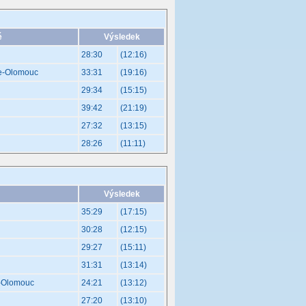
é
Výsledek
28:30
(12:16)
ce-Olomouc
33:31
(19:16)
29:34
(15:15)
39:42
(21:19)
27:32
(13:15)
28:26
(11:11)
Výsledek
35:29
(17:15)
30:28
(12:15)
29:27
(15:11)
31:31
(13:14)
e-Olomouc
24:21
(13:12)
27:20
(13:10)