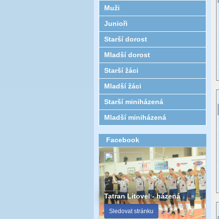
Muži
Junioři
Starší dorost
Mladší dorost
Starší žáci
Mladší žáci
Starší miniházená
Mladší miniházená
Facebook
Tatran Litovel - házená
Sledovat stránku