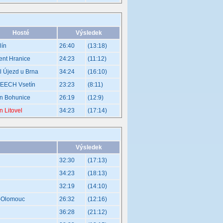
Hosté
Výsledek
lín
26:40
(13:18)
nt Hranice
24:23
(11:12)
l Újezd u Brna
34:24
(16:10)
EECH Vsetín
23:23
(8:11)
an Bohunice
26:19
(12:9)
n Litovel
34:23
(17:14)
Výsledek
32:30
(17:13)
34:23
(18:13)
32:19
(14:10)
e-Olomouc
26:32
(12:16)
36:28
(21:12)