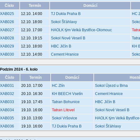
Číslo
Termín
Domácí
XAB025
12.10. 14:00
TJ Dukla Praha B
HC Z
XAB026
12.10. 18:00
Sokol Šťáhlavy
Soko
XAB027
12.10. 17:00
HAOLK tým Velká Bystřice-Olomouc
Tatr
XAB028
12.10. 19:15
Sokol Nové Veselí B
Tatr
XAB029
12.10. 18:00
HBC Jičín B
KH 
XAB030
12.10. 14:00
Cement Hranice
Soko
Podzim 2024 - 6. kolo
Číslo
Termín
Domácí
Host
XAB031
20.10. 17:00
HC Zlín
Sokol Újezd u Brna
XAB032
20.10. 16:30
KH BEECH Vsetín
Cement Hranice
XAB033
19.10. 17:45
Tatran Bohunice
HBC Jičín B
XAB034
19.10. 16:00
Tatran Litovel
Sokol Nové Veselí B
XAB035
19.10. 13:00
Sokol Vršovice
HAOLK tým Velká Bystřic
XAB036
19.10. 16:00
TJ Dukla Praha B
Sokol Šťáhlavy