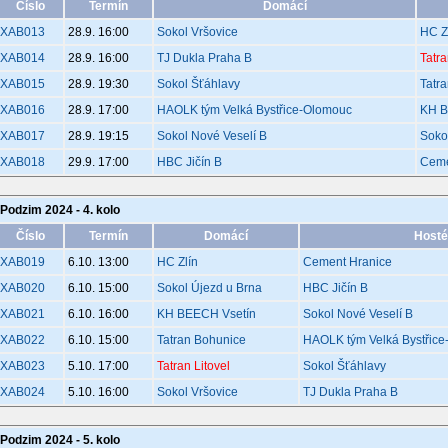
Číslo
Termín
Domácí
XAB013
28.9. 16:00
Sokol Vršovice
HC Z
XAB014
28.9. 16:00
TJ Dukla Praha B
Tatra
XAB015
28.9. 19:30
Sokol Šťáhlavy
Tatr
XAB016
28.9. 17:00
HAOLK tým Velká Bystřice-Olomouc
KH B
XAB017
28.9. 19:15
Sokol Nové Veselí B
Soko
XAB018
29.9. 17:00
HBC Jičín B
Ceme
Podzim 2024 - 4. kolo
Číslo
Termín
Domácí
Hosté
XAB019
6.10. 13:00
HC Zlín
Cement Hranice
XAB020
6.10. 15:00
Sokol Újezd u Brna
HBC Jičín B
XAB021
6.10. 16:00
KH BEECH Vsetín
Sokol Nové Veselí B
XAB022
6.10. 15:00
Tatran Bohunice
HAOLK tým Velká Bystřic
XAB023
5.10. 17:00
Tatran Litovel
Sokol Šťáhlavy
XAB024
5.10. 16:00
Sokol Vršovice
TJ Dukla Praha B
Podzim 2024 - 5. kolo