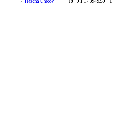
7.
Házená Uničov
18
0
1
17
394:650
1