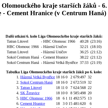
 Olomouckého kraje starších žáků - 6.
 - Cement Hranice (v Centrum Haná) 
Další utkání 6. kolo Liga Olomouckého kraje starších žáků:
Tatran Litovel
- HBC Olomouc 1966
40:28
(23:16)
HBC Olomouc 1966
- Házená Uničov
32:21
(18:10)
Tatran Litovel
- Házená Uničov
36:25
(21:12)
Sokol Centrum Haná
- Cement Hranice
38:22
(21:12)
Sokol Centrum Haná
- Házená Velká Bystřice
37:33
(21:19)
Tabulka Liga Olomouckého kraje starších žáků po 6. kolo:
1.
Házená Velká Bystřice
18
16
0
2
679:497
32
2.
Sokol Centrum Haná
18
16
0
2
672:519
32
3.
Tatran Litovel
18
11
0
7
624:568
22
4.
SK Žeravice
18
10
0
8
585:498
20
5.
HBC Olomouc 1966
18
6
1
11
492:575
13
6.
Cement Hranice
18
3
0
15
481:620
6