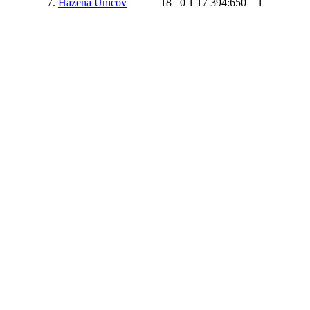
7.
Házená Uničov
18
0
1
17
394:650
1