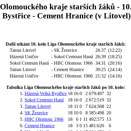
Olomouckého kraje starších žáků - 10
Bystřice - Cement Hranice (v Litovel)
Další utkání 10. kolo Liga Olomouckého kraje starších žáků:
Tatran Litovel
- SK Žeravice
26:37
(12:22)
Házená Uničov
- Sokol Centrum Haná
26:39
(18:25)
Sokol Centrum Haná
- HBC Olomouc 1966
34:31
(20:16)
Tatran Litovel
- Cement Hranice
39:25
(24:14)
Házená Uničov
- HBC Olomouc 1966
21:32
(14:16)
Tabulka Liga Olomouckého kraje starších žáků po 10. kolo:
1.
Házená Velká Bystřice
18
16
0
2
679:497
32
2.
Sokol Centrum Haná
18
16
0
2
672:519
32
3.
Tatran Litovel
18
11
0
7
624:568
22
4.
SK Žeravice
18
10
0
8
585:498
20
5.
HBC Olomouc 1966
18
6
1
11
492:575
13
6.
Cement Hranice
18
3
0
15
481:620
6