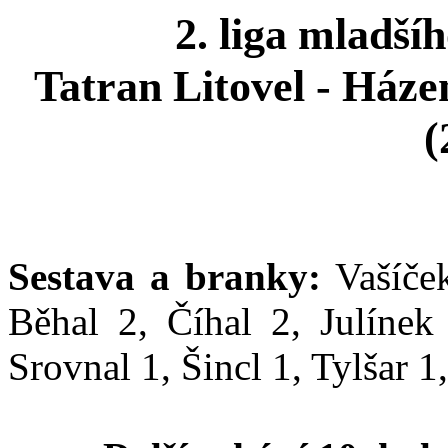
2. liga mladšíh
Tatran Litovel - Ház
(
Sestava a branky:
Vašíček
Běhal 2, Číhal 2, Julínek 
Srovnal 1, Šincl 1, Tylšar 1,