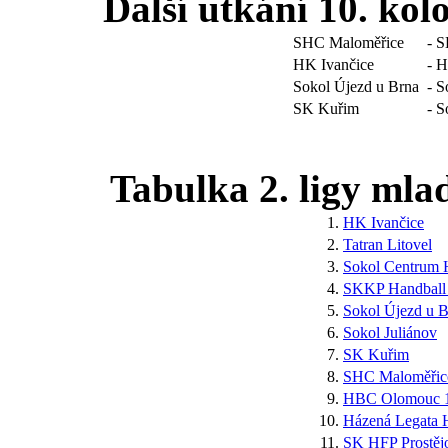
Další utkání 10. kol
SHC Maloměřice
- S
HK Ivančice
- H
Sokol Újezd u Brna
- S
SK Kuřim
- S
Tabulka 2. ligy mlad
1.
HK Ivančice
2.
Tatran Litovel
3.
Sokol Centrum 
4.
SKKP Handball
5.
Sokol Újezd u B
6.
Sokol Juliánov
7.
SK Kuřim
8.
SHC Maloměřic
9.
HBC Olomouc 
10.
Házená Legata 
11.
SK HFP Prostěj