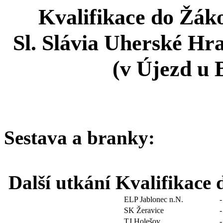
Kvalifikace do Žáko
Sl. Slávia Uherské Hr
(v Újezd u 
Sestava a branky:
Další utkání Kvalifikace 
ELP Jablonec n.N.
-
SK Žeravice
-
TJ Holešov
-