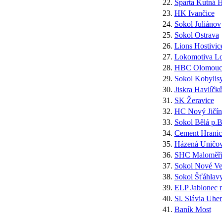
22.
Sparta Kutná 
23.
HK Ivančice
24.
Sokol Juliánov
25.
Sokol Ostrava
26.
Lions Hostivic
27.
Lokomotiva L
28.
HBC Olomouc
29.
Sokol Kobylis
30.
Jiskra Havlíčk
31.
SK Žeravice
32.
HC Nový Jičín
33.
Sokol Bělá p.B
34.
Cement Hranic
35.
Házená Uničo
36.
SHC Maloměři
37.
Sokol Nové Ve
38.
Sokol Šťáhlav
39.
ELP Jablonec 
40.
Sl. Slávia Uhe
41.
Baník Most