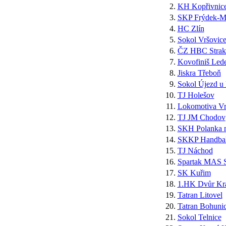
2.
KH Kopřivnic
3.
SKP Frýdek-Mí
4.
HC Zlín
5.
Sokol Vršovic
6.
ČZ HBC Strak
7.
Kovofiniš Lede
8.
Jiskra Třeboň
9.
Sokol Újezd u
10.
TJ Holešov
11.
Lokomotiva Vr
12.
TJ JM Chodov
13.
SKH Polanka 
14.
SKKP Handbal
15.
TJ Náchod
16.
Spartak MAS S
17.
SK Kuřim
18.
1.HK Dvůr Krá
19.
Tatran Litovel
20.
Tatran Bohuni
21.
Sokol Telnice