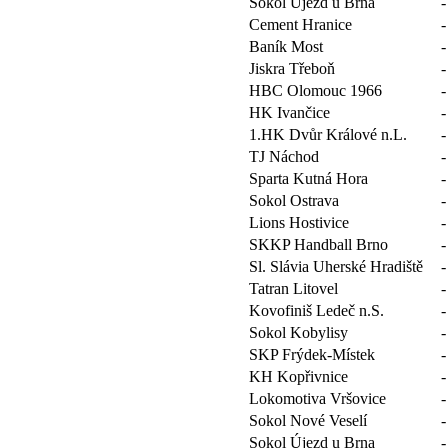
Sokol Újezd u Brna
-
Cement Hranice
-
Baník Most
-
Jiskra Třeboň
-
HBC Olomouc 1966
-
HK Ivančice
-
1.HK Dvůr Králové n.L.
-
TJ Náchod
-
Sparta Kutná Hora
-
Sokol Ostrava
-
Lions Hostivice
-
SKKP Handball Brno
-
Sl. Slávia Uherské Hradiště
-
Tatran Litovel
-
Kovofiniš Ledeč n.S.
-
Sokol Kobylisy
-
SKP Frýdek-Místek
-
KH Kopřivnice
-
Lokomotiva Vršovice
-
Sokol Nové Veselí
-
Sokol Újezd u Brna
-