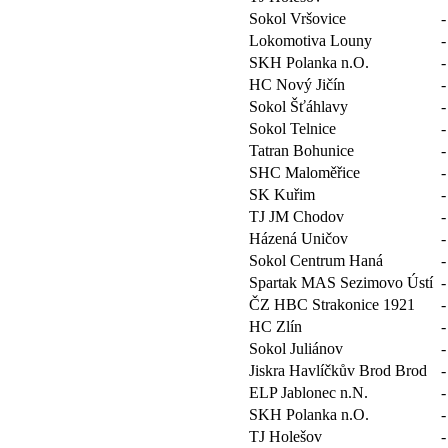
Sokol Vršovice
-
Lokomotiva Louny
-
SKH Polanka n.O.
-
HC Nový Jičín
-
Sokol Šťáhlavy
-
Sokol Telnice
-
Tatran Bohunice
-
SHC Maloměřice
-
SK Kuřim
-
TJ JM Chodov
-
Házená Uničov
-
Sokol Centrum Haná
-
Spartak MAS Sezimovo Ústí
-
ČZ HBC Strakonice 1921
-
HC Zlín
-
Sokol Juliánov
-
Jiskra Havlíčkův Brod Brod
-
ELP Jablonec n.N.
-
SKH Polanka n.O.
-
TJ Holešov
-