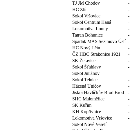
TJ JM Chodov
-
HC Zlín
-
Sokol Vršovice
-
Sokol Centrum Haná
-
Lokomotiva Louny
-
Tatran Bohunice
-
Spartak MAS Sezimovo Ústí
-
HC Nový Jičín
-
ČZ HBC Strakonice 1921
-
SK Žeravice
-
Sokol Šťáhlavy
-
Sokol Juliánov
-
Sokol Telnice
-
Házená Uničov
-
Jiskra Havlíčkův Brod Brod
-
SHC Maloměřice
-
SK Kuřim
-
KH Kopřivnice
-
Lokomotiva Vršovice
-
Sokol Nové Veselí
-