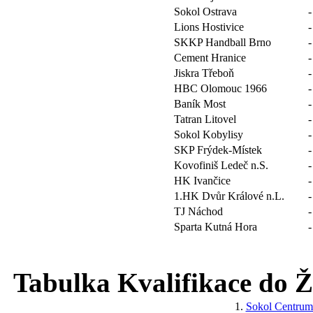
Sokol Ostrava
-
Lions Hostivice
-
SKKP Handball Brno
-
Cement Hranice
-
Jiskra Třeboň
-
HBC Olomouc 1966
-
Baník Most
-
Tatran Litovel
-
Sokol Kobylisy
-
SKP Frýdek-Místek
-
Kovofiniš Ledeč n.S.
-
HK Ivančice
-
1.HK Dvůr Králové n.L.
-
TJ Náchod
-
Sparta Kutná Hora
-
Tabulka Kvalifikace do Žá
1.
Sokol Centru