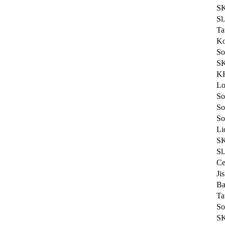
SK
Sl
Ta
Ko
So
SK
KH
Lo
So
So
So
Li
SK
Sl
Ce
Ji
Ba
Ta
So
SK