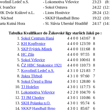
vofiniš Ledeč n.S.
- Lokomotiva Vršovice
23:23
(8:
 Ivančice
- Sokol Ostrava
24:22
(12:
HK Dvůr Králové n.L.
- Lions Hostivice
28:24
(12:
 Náchod
- SKKP Handball Brno
19:22
(10:
arta Kutná Hora
- Sl. Slávia Uherské Hradiště
24:17
(14:
Tabulka Kvalifikace do Žákovské ligy starších žáků po :
1.
Sokol Centrum Haná
4
4
0
0
143:67
8
2.
KH Kopřivnice
4
4
0
0
123:59
8
3.
SKP Frýdek-Místek
4
4
0
0
111:68
8
4.
HC Zlín
4
4
0
0
97:55
8
5.
Sokol Vršovice
4
4
0
0
100:61
8
6.
ČZ HBC Strakonice 1921
4
4
0
0
110:73
8
7.
Kovofiniš Ledeč n.S.
4
3
1
0
121:83
7
8.
Jiskra Třeboň
4
3
1
0
97:60
7
9.
Sokol Újezd u Brna
4
3
0
1
128:80
6
10.
TJ Holešov
4
3
0
1
117:73
6
11.
Lokomotiva Vršovice
4
2
2
0
104:70
6
12.
TJ JM Chodov
4
3
0
1
110:86
6
13.
SKH Polanka n.O.
4
3
0
1
95:74
6
14.
SKKP Handball Brno
4
3
0
1
85:67
6