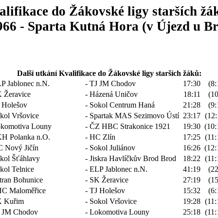
lifikace do Žákovské ligy starších žá
6 - Sparta Kutná Hora (v Újezd u Brn
Další utkání Kvalifikace do Žákovské ligy starších žáků:
P Jablonec n.N.
- TJ JM Chodov
17:30
(8:
 Žeravice
- Házená Uničov
18:11
(10
 Holešov
- Sokol Centrum Haná
21:28
(9:
kol Vršovice
- Spartak MAS Sezimovo Ústí
23:17
(12:
komotiva Louny
- ČZ HBC Strakonice 1921
19:30
(10:
H Polanka n.O.
- HC Zlín
17:25
(11:
 Nový Jičín
- Sokol Juliánov
16:26
(12:
kol Šťáhlavy
- Jiskra Havlíčkův Brod Brod
18:22
(11:
kol Telnice
- ELP Jablonec n.N.
41:19
(22
tran Bohunice
- SK Žeravice
27:19
(15
C Maloměřice
- TJ Holešov
15:32
(6:
 Kuřim
- Sokol Vršovice
19:28
(11:
 JM Chodov
- Lokomotiva Louny
25:18
(11: