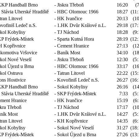
KP Handball Brno
- Jiskra Třeboň
16:20
(7
. Slávia Uherské Hradiště
- HBC Olomouc 1966
18:27
(11:
tran Litovel
- HK Ivančice
20:13
(10
vofiniš Ledeč n.S.
- 1.HK Dvůr Králové n.L.
29:18
(17:
kol Kobylisy
- TJ Náchod
18:28
(9:
P Frýdek-Místek
- Sparta Kutná Hora
28:19
(12:
 Kopřivnice
- Cement Hranice
27:13
(12
komotiva Vršovice
- Baník Most
34:10
(18
kol Nové Veselí
- Jiskra Třeboň
12:30
(5:
kol Újezd u Brna
- HBC Olomouc 1966
33:17
(16
kol Ostrava
- Tatran Litovel
22:22
(15:
ons Hostivice
- Kovofiniš Ledeč n.S.
26:27
(16:
KP Handball Brno
- Sokol Kobylisy
26:16
(14
. Slávia Uherské Hradiště
- SKP Frýdek-Místek
7:33
(5:
ment Hranice
- HK Ivančice
15:19
(6:
skra Třeboň
- TJ Náchod
17:17
(10
ník Most
- 1.HK Dvůr Králové n.L.
14:27
(5:
tran Litovel
- KH Kopřivnice
14:35
(6:
kol Kobylisy
- Sokol Nové Veselí
31:27
(18:
P Frýdek-Místek
- Sokol Újezd u Brna
27:26
(13: