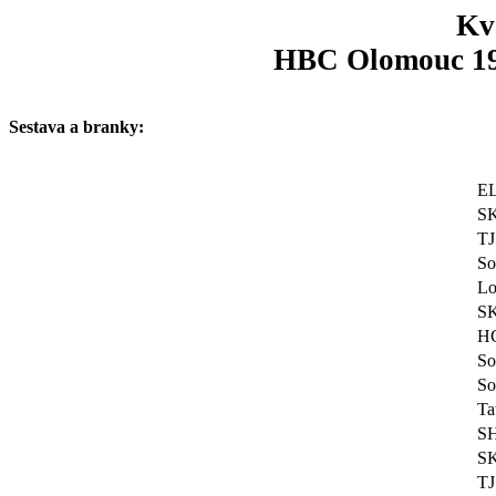
Kva
HBC Olomouc 196
Sestava a branky:
EL
SK
TJ
So
Lo
SK
HC
So
So
Ta
SH
SK
TJ