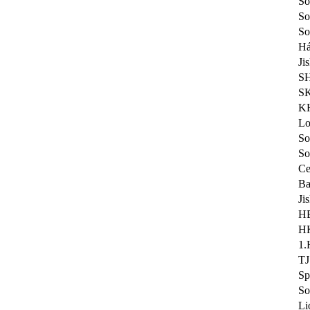
So
So
So
Há
Ji
SH
SK
KH
Lo
So
So
Ce
Ba
Ji
HB
HK
1.
TJ
Sp
So
Li