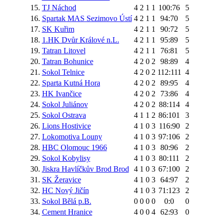
15.
TJ Náchod
4
2
1
1
100:76
5
16.
Spartak MAS Sezimovo Ústí
4
2
1
1
94:70
5
17.
SK Kuřim
4
2
1
1
90:72
5
18.
1.HK Dvůr Králové n.L.
4
2
1
1
95:89
5
19.
Tatran Litovel
4
2
1
1
76:81
5
20.
Tatran Bohunice
4
2
0
2
98:89
4
21.
Sokol Telnice
4
2
0
2
112:111
4
22.
Sparta Kutná Hora
4
2
0
2
89:95
4
23.
HK Ivančice
4
2
0
2
73:86
4
24.
Sokol Juliánov
4
2
0
2
88:114
4
25.
Sokol Ostrava
4
1
1
2
86:101
3
26.
Lions Hostivice
4
1
0
3
116:90
2
27.
Lokomotiva Louny
4
1
0
3
97:106
2
28.
HBC Olomouc 1966
4
1
0
3
80:96
2
29.
Sokol Kobylisy
4
1
0
3
80:111
2
30.
Jiskra Havlíčkův Brod Brod
4
1
0
3
67:100
2
31.
SK Žeravice
4
1
0
3
64:97
2
32.
HC Nový Jičín
4
1
0
3
71:123
2
33.
Sokol Bělá p.B.
0
0
0
0
0:0
0
34.
Cement Hranice
4
0
0
4
62:93
0