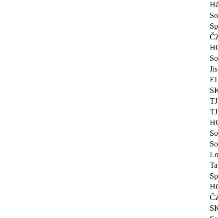
Há
So
Sp
ČZ
HC
So
Ji
EL
SK
TJ
TJ
HC
So
So
Lo
Ta
Sp
HC
ČZ
SK