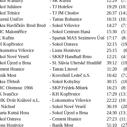
kol Šťáhlavy
- SK Kuřim
12:29
(7:
kol Juliánov
- TJ Holešov
19:29
(10:
kol Telnice
- TJ JM Chodov
26:37
(14:
zená Uničov
- Tatran Bohunice
16:31
(10:
skra Havlíčkův Brod Brod
- Sokol Vršovice
14:27
(7:
C Maloměřice
- Sokol Centrum Haná
15:30
(5:
 Kuřim
- Spartak MAS Sezimovo Ústí
17:17
(8:
 Kopřivnice
- Sokol Ostrava
32:15
(19
komotiva Vršovice
- Lions Hostivice
25:15
(6
kol Nové Veselí
- SKKP Handball Brno
12:21
(4:
kol Újezd u Brna
- Sl. Slávia Uherské Hradiště
39:12
(19
ment Hranice
- Tatran Litovel
11:20
(8
ník Most
- Kovofiniš Ledeč n.S.
16:42
(7:
skra Třeboň
- Sokol Kobylisy
30:15
(16
C Olomouc 1966
- SKP Frýdek-Místek
16:23
(8:
 Ivančice
- KH Kopřivnice
17:29
(13:
HK Dvůr Králové n.L.
- Lokomotiva Vršovice
22:22
(10:
 Náchod
- Sokol Nové Veselí
36:19
(20
arta Kutná Hora
- Sokol Újezd u Brna
24:30
(13:
kol Ostrava
- Cement Hranice
27:23
(11:
ons Hostivice
- Baník Most
51:10
(27