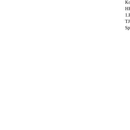
Ko
HK
1.
TJ
Sp