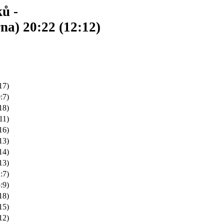
ků -
a) 20:22 (12:12)
17)
:7)
18)
11)
16)
13)
14)
13)
:7)
:9)
18)
15)
12)