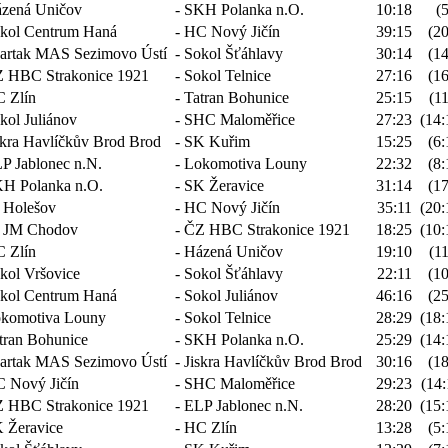
zená Uničov
- SKH Polanka n.O.
10:18
(5
kol Centrum Haná
- HC Nový Jičín
39:15
(20
artak MAS Sezimovo Ústí
- Sokol Šťáhlavy
30:14
(14
 HBC Strakonice 1921
- Sokol Telnice
27:16
(16
 Zlín
- Tatran Bohunice
25:15
(11
kol Juliánov
- SHC Maloměřice
27:23
(14:
skra Havlíčkův Brod Brod
- SK Kuřim
15:25
(6:
P Jablonec n.N.
- Lokomotiva Louny
22:32
(8:
H Polanka n.O.
- SK Žeravice
31:14
(17
 Holešov
- HC Nový Jičín
35:11
(20:
 JM Chodov
- ČZ HBC Strakonice 1921
18:25
(10:
 Zlín
- Házená Uničov
19:10
(11
kol Vršovice
- Sokol Šťáhlavy
22:11
(10
kol Centrum Haná
- Sokol Juliánov
46:16
(25
komotiva Louny
- Sokol Telnice
28:29
(18:
tran Bohunice
- SKH Polanka n.O.
25:29
(14:
artak MAS Sezimovo Ústí
- Jiskra Havlíčkův Brod Brod
30:16
(18
 Nový Jičín
- SHC Maloměřice
29:23
(14:
 HBC Strakonice 1921
- ELP Jablonec n.N.
28:20
(15:
 Žeravice
- HC Zlín
13:28
(5: