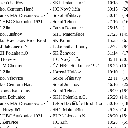
zená Uničov
- SKH Polanka n.O.
10:18
(5
kol Centrum Haná
- HC Nový Jičín
39:15
(20
artak MAS Sezimovo Ústí
- Sokol Šťáhlavy
30:14
(14
 HBC Strakonice 1921
- Sokol Telnice
27:16
(16
 Zlín
- Tatran Bohunice
25:15
(11
kol Juliánov
- SHC Maloměřice
27:23
(14:
skra Havlíčkův Brod Brod
- SK Kuřim
15:25
(6:
P Jablonec n.N.
- Lokomotiva Louny
22:32
(8:
H Polanka n.O.
- SK Žeravice
31:14
(17
 Holešov
- HC Nový Jičín
35:11
(20:
 JM Chodov
- ČZ HBC Strakonice 1921
18:25
(10:
 Zlín
- Házená Uničov
19:10
(11
kol Vršovice
- Sokol Šťáhlavy
22:11
(10
kol Centrum Haná
- Sokol Juliánov
46:16
(25
komotiva Louny
- Sokol Telnice
28:29
(18:
tran Bohunice
- SKH Polanka n.O.
25:29
(14:
artak MAS Sezimovo Ústí
- Jiskra Havlíčkův Brod Brod
30:16
(18
 Nový Jičín
- SHC Maloměřice
29:23
(14:
 HBC Strakonice 1921
- ELP Jablonec n.N.
28:20
(15:
 Žeravice
- HC Zlín
13:28
(5: