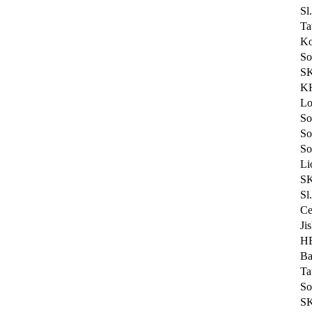
Sl
Ta
Ko
So
SK
KH
Lo
So
So
So
Li
SK
Sl
Ce
Ji
HB
Ba
Ta
So
SK