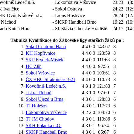
vofiniš Ledeč n.S.
- Lokomotiva Vršovice
23:23
(8:
 Ivančice
- Sokol Ostrava
24:22
(12:
HK Dvůr Králové n.L.
- Lions Hostivice
28:24
(12:
 Náchod
- SKKP Handball Brno
19:22
(10:
arta Kutná Hora
- Sl. Slávia Uherské Hradiště
24:17
(14:
Tabulka Kvalifikace do Žákovské ligy starších žáků po :
1.
Sokol Centrum Haná
4
4
0
0
143:67
8
2.
KH Kopřivnice
4
4
0
0
123:59
8
3.
SKP Frýdek-Místek
4
4
0
0
111:68
8
4.
HC Zlín
4
4
0
0
97:55
8
5.
Sokol Vršovice
4
4
0
0
100:61
8
6.
ČZ HBC Strakonice 1921
4
4
0
0
110:73
8
7.
Kovofiniš Ledeč n.S.
4
3
1
0
121:83
7
8.
Jiskra Třeboň
4
3
1
0
97:60
7
9.
Sokol Újezd u Brna
4
3
0
1
128:80
6
10.
TJ Holešov
4
3
0
1
117:73
6
11.
Lokomotiva Vršovice
4
2
2
0
104:70
6
12.
TJ JM Chodov
4
3
0
1
110:86
6
13.
SKH Polanka n.O.
4
3
0
1
95:74
6
14.
SKKP Handball Brno
4
3
0
1
85:67
6