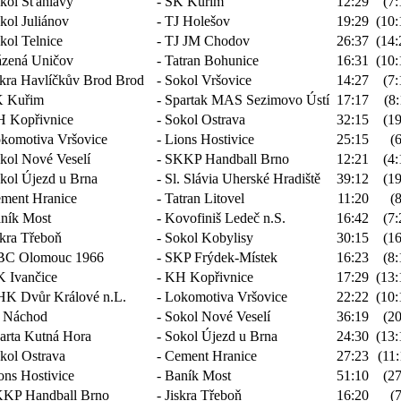
kol Šťáhlavy
- SK Kuřim
12:29
(7:
kol Juliánov
- TJ Holešov
19:29
(10:
kol Telnice
- TJ JM Chodov
26:37
(14:
zená Uničov
- Tatran Bohunice
16:31
(10:
skra Havlíčkův Brod Brod
- Sokol Vršovice
14:27
(7:
 Kuřim
- Spartak MAS Sezimovo Ústí
17:17
(8:
 Kopřivnice
- Sokol Ostrava
32:15
(19
komotiva Vršovice
- Lions Hostivice
25:15
(6
kol Nové Veselí
- SKKP Handball Brno
12:21
(4:
kol Újezd u Brna
- Sl. Slávia Uherské Hradiště
39:12
(19
ment Hranice
- Tatran Litovel
11:20
(8
ník Most
- Kovofiniš Ledeč n.S.
16:42
(7:
skra Třeboň
- Sokol Kobylisy
30:15
(16
C Olomouc 1966
- SKP Frýdek-Místek
16:23
(8:
 Ivančice
- KH Kopřivnice
17:29
(13:
HK Dvůr Králové n.L.
- Lokomotiva Vršovice
22:22
(10:
 Náchod
- Sokol Nové Veselí
36:19
(20
arta Kutná Hora
- Sokol Újezd u Brna
24:30
(13:
kol Ostrava
- Cement Hranice
27:23
(11:
ons Hostivice
- Baník Most
51:10
(27
KP Handball Brno
- Jiskra Třeboň
16:20
(7