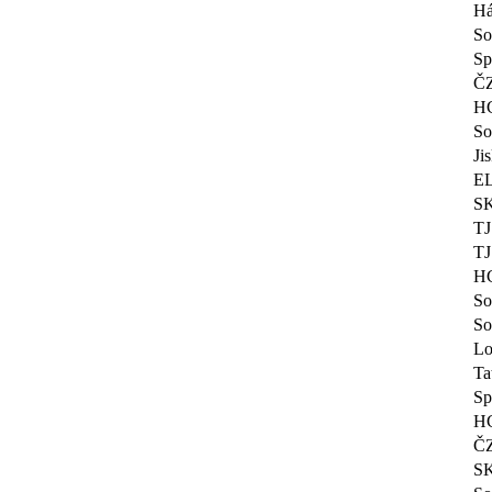
Há
So
Sp
ČZ
HC
So
Ji
EL
SK
TJ
TJ
HC
So
So
Lo
Ta
Sp
HC
ČZ
SK