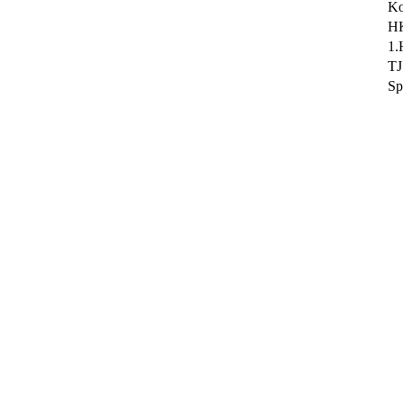
Ko
HK
1.
TJ
Sp