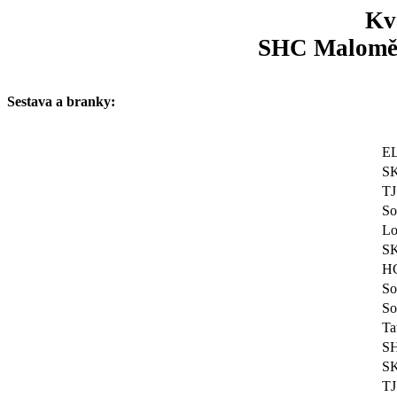
Kva
SHC Maloměři
Sestava a branky:
EL
SK
TJ
So
Lo
SK
HC
So
So
Ta
SH
SK
TJ