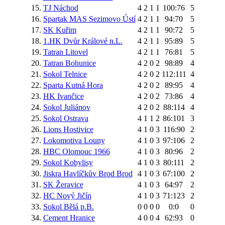
15.
TJ Náchod
4
2
1
1
100:76
5
16.
Spartak MAS Sezimovo Ústí
4
2
1
1
94:70
5
17.
SK Kuřim
4
2
1
1
90:72
5
18.
1.HK Dvůr Králové n.L.
4
2
1
1
95:89
5
19.
Tatran Litovel
4
2
1
1
76:81
5
20.
Tatran Bohunice
4
2
0
2
98:89
4
21.
Sokol Telnice
4
2
0
2
112:111
4
22.
Sparta Kutná Hora
4
2
0
2
89:95
4
23.
HK Ivančice
4
2
0
2
73:86
4
24.
Sokol Juliánov
4
2
0
2
88:114
4
25.
Sokol Ostrava
4
1
1
2
86:101
3
26.
Lions Hostivice
4
1
0
3
116:90
2
27.
Lokomotiva Louny
4
1
0
3
97:106
2
28.
HBC Olomouc 1966
4
1
0
3
80:96
2
29.
Sokol Kobylisy
4
1
0
3
80:111
2
30.
Jiskra Havlíčkův Brod Brod
4
1
0
3
67:100
2
31.
SK Žeravice
4
1
0
3
64:97
2
32.
HC Nový Jičín
4
1
0
3
71:123
2
33.
Sokol Bělá p.B.
0
0
0
0
0:0
0
34.
Cement Hranice
4
0
0
4
62:93
0