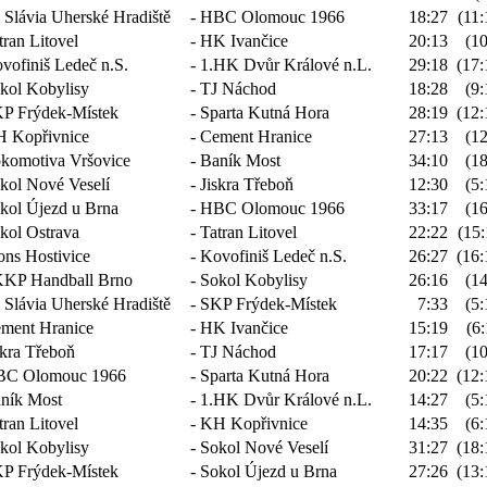
. Slávia Uherské Hradiště
- HBC Olomouc 1966
18:27
(11:
tran Litovel
- HK Ivančice
20:13
(10
vofiniš Ledeč n.S.
- 1.HK Dvůr Králové n.L.
29:18
(17:
kol Kobylisy
- TJ Náchod
18:28
(9:
P Frýdek-Místek
- Sparta Kutná Hora
28:19
(12:
 Kopřivnice
- Cement Hranice
27:13
(12
komotiva Vršovice
- Baník Most
34:10
(18
kol Nové Veselí
- Jiskra Třeboň
12:30
(5:
kol Újezd u Brna
- HBC Olomouc 1966
33:17
(16
kol Ostrava
- Tatran Litovel
22:22
(15:
ons Hostivice
- Kovofiniš Ledeč n.S.
26:27
(16:
KP Handball Brno
- Sokol Kobylisy
26:16
(14
. Slávia Uherské Hradiště
- SKP Frýdek-Místek
7:33
(5:
ment Hranice
- HK Ivančice
15:19
(6:
skra Třeboň
- TJ Náchod
17:17
(10
C Olomouc 1966
- Sparta Kutná Hora
20:22
(12:
ník Most
- 1.HK Dvůr Králové n.L.
14:27
(5:
tran Litovel
- KH Kopřivnice
14:35
(6:
kol Kobylisy
- Sokol Nové Veselí
31:27
(18:
P Frýdek-Místek
- Sokol Újezd u Brna
27:26
(13: