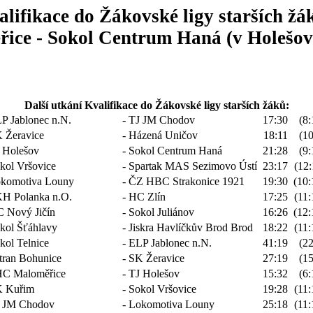
lifikace do Žákovské ligy starších žá
ce - Sokol Centrum Haná (v Holešov)
Další utkání Kvalifikace do Žákovské ligy starších žáků:
P Jablonec n.N.
- TJ JM Chodov
17:30
(8:
 Žeravice
- Házená Uničov
18:11
(10
 Holešov
- Sokol Centrum Haná
21:28
(9:
kol Vršovice
- Spartak MAS Sezimovo Ústí
23:17
(12:
komotiva Louny
- ČZ HBC Strakonice 1921
19:30
(10:
H Polanka n.O.
- HC Zlín
17:25
(11:
 Nový Jičín
- Sokol Juliánov
16:26
(12:
kol Šťáhlavy
- Jiskra Havlíčkův Brod Brod
18:22
(11:
kol Telnice
- ELP Jablonec n.N.
41:19
(22
tran Bohunice
- SK Žeravice
27:19
(15
C Maloměřice
- TJ Holešov
15:32
(6:
 Kuřim
- Sokol Vršovice
19:28
(11:
 JM Chodov
- Lokomotiva Louny
25:18
(11: