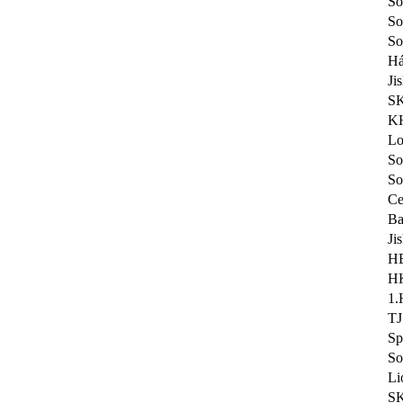
So
So
So
Há
Ji
SK
KH
Lo
So
So
Ce
Ba
Ji
HB
HK
1.
TJ
Sp
So
Li
SK