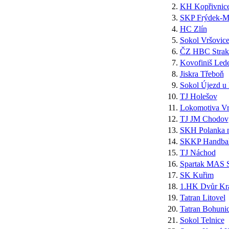
2.
KH Kopřivnic
3.
SKP Frýdek-Mí
4.
HC Zlín
5.
Sokol Vršovic
6.
ČZ HBC Strak
7.
Kovofiniš Lede
8.
Jiskra Třeboň
9.
Sokol Újezd u
10.
TJ Holešov
11.
Lokomotiva Vr
12.
TJ JM Chodov
13.
SKH Polanka 
14.
SKKP Handbal
15.
TJ Náchod
16.
Spartak MAS S
17.
SK Kuřim
18.
1.HK Dvůr Krá
19.
Tatran Litovel
20.
Tatran Bohuni
21.
Sokol Telnice