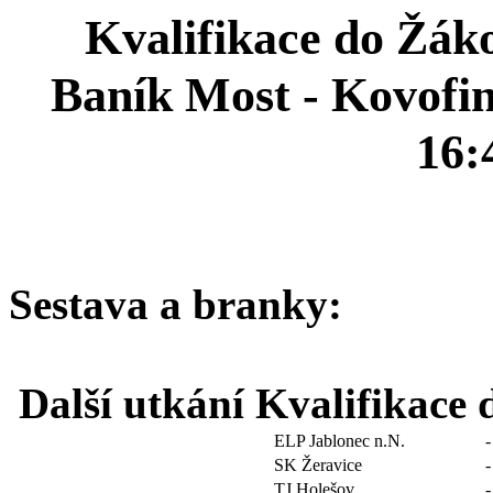
Kvalifikace do Žáko
Baník Most - Kovofini
16:
Sestava a branky:
Další utkání Kvalifikace 
ELP Jablonec n.N.
-
SK Žeravice
-
TJ Holešov
-