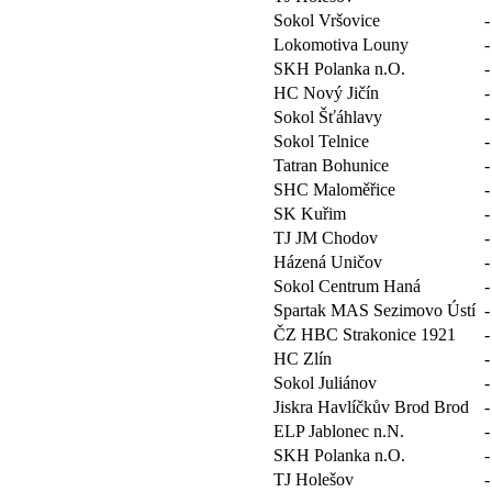
Sokol Vršovice
-
Lokomotiva Louny
-
SKH Polanka n.O.
-
HC Nový Jičín
-
Sokol Šťáhlavy
-
Sokol Telnice
-
Tatran Bohunice
-
SHC Maloměřice
-
SK Kuřim
-
TJ JM Chodov
-
Házená Uničov
-
Sokol Centrum Haná
-
Spartak MAS Sezimovo Ústí
-
ČZ HBC Strakonice 1921
-
HC Zlín
-
Sokol Juliánov
-
Jiskra Havlíčkův Brod Brod
-
ELP Jablonec n.N.
-
SKH Polanka n.O.
-
TJ Holešov
-