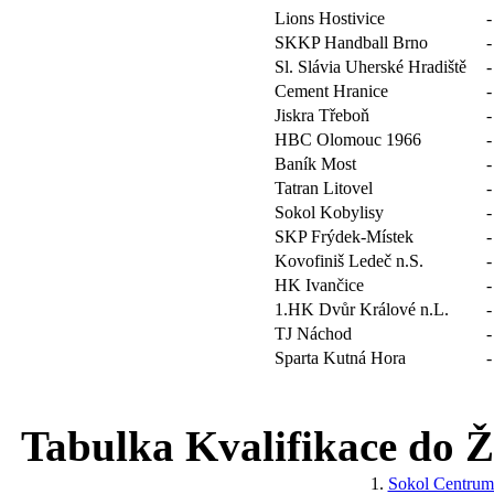
Lions Hostivice
-
SKKP Handball Brno
-
Sl. Slávia Uherské Hradiště
-
Cement Hranice
-
Jiskra Třeboň
-
HBC Olomouc 1966
-
Baník Most
-
Tatran Litovel
-
Sokol Kobylisy
-
SKP Frýdek-Místek
-
Kovofiniš Ledeč n.S.
-
HK Ivančice
-
1.HK Dvůr Králové n.L.
-
TJ Náchod
-
Sparta Kutná Hora
-
Tabulka Kvalifikace do Žá
1.
Sokol Centru