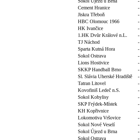
Sokol Újezd u Brna
-
Cement Hranice
-
Jiskra Třeboň
-
HBC Olomouc 1966
-
HK Ivančice
-
1.HK Dvůr Králové n.L.
-
TJ Náchod
-
Sparta Kutná Hora
-
Sokol Ostrava
-
Lions Hostivice
-
SKKP Handball Brno
-
Sl. Slávia Uherské Hradiště
-
Tatran Litovel
-
Kovofiniš Ledeč n.S.
-
Sokol Kobylisy
-
SKP Frýdek-Místek
-
KH Kopřivnice
-
Lokomotiva Vršovice
-
Sokol Nové Veselí
-
Sokol Újezd u Brna
-
Sokol Ostrava
-