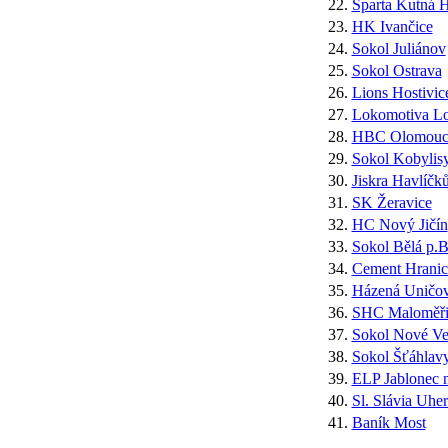
22.
Sparta Kutná 
23.
HK Ivančice
24.
Sokol Juliánov
25.
Sokol Ostrava
26.
Lions Hostivic
27.
Lokomotiva L
28.
HBC Olomouc
29.
Sokol Kobylis
30.
Jiskra Havlíčk
31.
SK Žeravice
32.
HC Nový Jičín
33.
Sokol Bělá p.B
34.
Cement Hranic
35.
Házená Uničo
36.
SHC Maloměři
37.
Sokol Nové Ve
38.
Sokol Šťáhlav
39.
ELP Jablonec 
40.
Sl. Slávia Uhe
41.
Baník Most