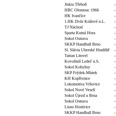
Jiskra Třeboň
-
HBC Olomouc 1966
-
HK Ivančice
-
1.HK Dvůr Králové n.L.
-
TJ Náchod
-
Sparta Kutná Hora
-
Sokol Ostrava
-
SKKP Handball Brno
-
Sl. Slávia Uherské Hradiště
-
Tatran Litovel
-
Kovofiniš Ledeč n.S.
-
Sokol Kobylisy
-
SKP Frýdek-Místek
-
KH Kopřivnice
-
Lokomotiva Vršovice
-
Sokol Nové Veselí
-
Sokol Újezd u Brna
-
Sokol Ostrava
-
Lions Hostivice
-
SKKP Handball Brno
-