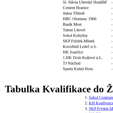
Sl. Slávia Uherské Hradiště
-
Cement Hranice
-
Jiskra Třeboň
-
HBC Olomouc 1966
-
Baník Most
-
Tatran Litovel
-
Sokol Kobylisy
-
SKP Frýdek-Místek
-
Kovofiniš Ledeč n.S.
-
HK Ivančice
-
1.HK Dvůr Králové n.L.
-
TJ Náchod
-
Sparta Kutná Hora
-
Tabulka Kvalifikace do Žá
1.
Sokol Centru
2.
KH Kopřivnic
3.
SKP Frýdek-Mí