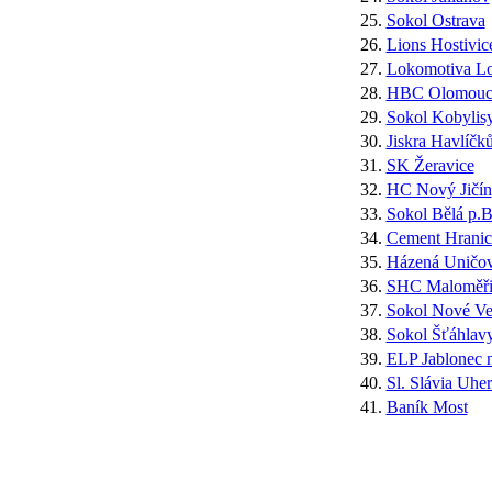
25.
Sokol Ostrava
26.
Lions Hostivic
27.
Lokomotiva L
28.
HBC Olomouc
29.
Sokol Kobylis
30.
Jiskra Havlíčk
31.
SK Žeravice
32.
HC Nový Jičín
33.
Sokol Bělá p.B
34.
Cement Hranic
35.
Házená Uničo
36.
SHC Maloměři
37.
Sokol Nové Ve
38.
Sokol Šťáhlav
39.
ELP Jablonec 
40.
Sl. Slávia Uhe
41.
Baník Most