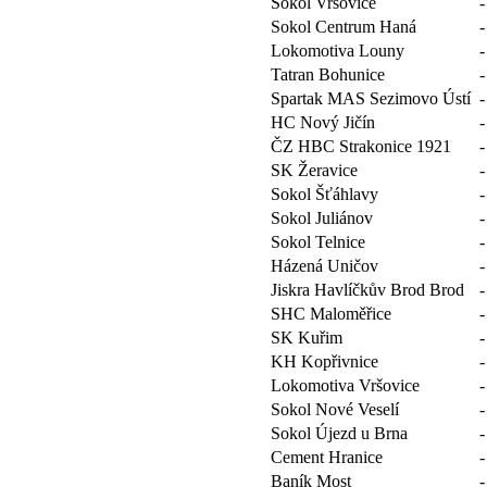
Sokol Vršovice
-
Sokol Centrum Haná
-
Lokomotiva Louny
-
Tatran Bohunice
-
Spartak MAS Sezimovo Ústí
-
HC Nový Jičín
-
ČZ HBC Strakonice 1921
-
SK Žeravice
-
Sokol Šťáhlavy
-
Sokol Juliánov
-
Sokol Telnice
-
Házená Uničov
-
Jiskra Havlíčkův Brod Brod
-
SHC Maloměřice
-
SK Kuřim
-
KH Kopřivnice
-
Lokomotiva Vršovice
-
Sokol Nové Veselí
-
Sokol Újezd u Brna
-
Cement Hranice
-
Baník Most
-