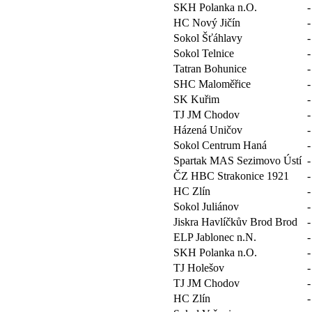
SKH Polanka n.O.
-
HC Nový Jičín
-
Sokol Šťáhlavy
-
Sokol Telnice
-
Tatran Bohunice
-
SHC Maloměřice
-
SK Kuřim
-
TJ JM Chodov
-
Házená Uničov
-
Sokol Centrum Haná
-
Spartak MAS Sezimovo Ústí
-
ČZ HBC Strakonice 1921
-
HC Zlín
-
Sokol Juliánov
-
Jiskra Havlíčkův Brod Brod
-
ELP Jablonec n.N.
-
SKH Polanka n.O.
-
TJ Holešov
-
TJ JM Chodov
-
HC Zlín
-