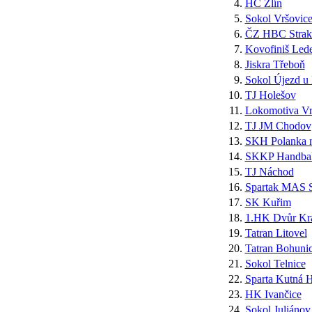
4.
HC Zlín
5.
Sokol Vršovic
6.
ČZ HBC Strak
7.
Kovofiniš Lede
8.
Jiskra Třeboň
9.
Sokol Újezd u
10.
TJ Holešov
11.
Lokomotiva Vr
12.
TJ JM Chodov
13.
SKH Polanka 
14.
SKKP Handbal
15.
TJ Náchod
16.
Spartak MAS S
17.
SK Kuřim
18.
1.HK Dvůr Krá
19.
Tatran Litovel
20.
Tatran Bohuni
21.
Sokol Telnice
22.
Sparta Kutná 
23.
HK Ivančice
24.
Sokol Juliánov