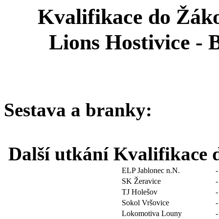
Kvalifikace do Žáko
Lions Hostivice - 
Sestava a branky:
Další utkání Kvalifikace 
ELP Jablonec n.N.
-
SK Žeravice
-
TJ Holešov
-
Sokol Vršovice
-
Lokomotiva Louny
-