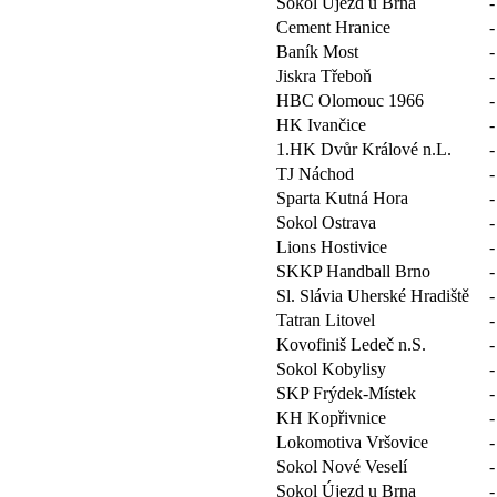
Sokol Újezd u Brna
-
Cement Hranice
-
Baník Most
-
Jiskra Třeboň
-
HBC Olomouc 1966
-
HK Ivančice
-
1.HK Dvůr Králové n.L.
-
TJ Náchod
-
Sparta Kutná Hora
-
Sokol Ostrava
-
Lions Hostivice
-
SKKP Handball Brno
-
Sl. Slávia Uherské Hradiště
-
Tatran Litovel
-
Kovofiniš Ledeč n.S.
-
Sokol Kobylisy
-
SKP Frýdek-Místek
-
KH Kopřivnice
-
Lokomotiva Vršovice
-
Sokol Nové Veselí
-
Sokol Újezd u Brna
-