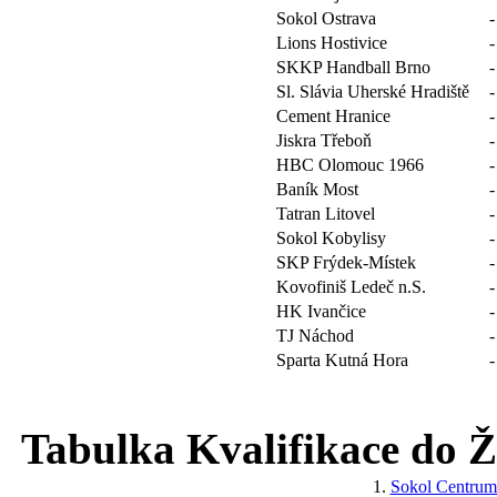
Sokol Ostrava
-
Lions Hostivice
-
SKKP Handball Brno
-
Sl. Slávia Uherské Hradiště
-
Cement Hranice
-
Jiskra Třeboň
-
HBC Olomouc 1966
-
Baník Most
-
Tatran Litovel
-
Sokol Kobylisy
-
SKP Frýdek-Místek
-
Kovofiniš Ledeč n.S.
-
HK Ivančice
-
TJ Náchod
-
Sparta Kutná Hora
-
Tabulka Kvalifikace do Žá
1.
Sokol Centru