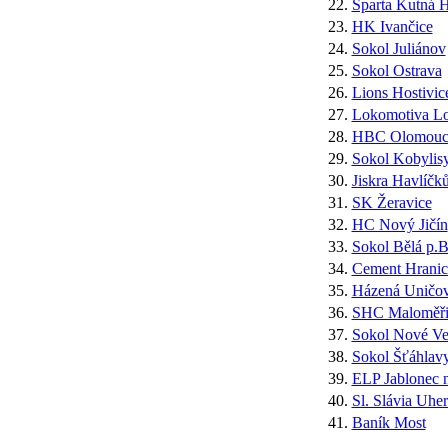
22.
Sparta Kutná 
23.
HK Ivančice
24.
Sokol Juliánov
25.
Sokol Ostrava
26.
Lions Hostivic
27.
Lokomotiva L
28.
HBC Olomouc
29.
Sokol Kobylis
30.
Jiskra Havlíčk
31.
SK Žeravice
32.
HC Nový Jičín
33.
Sokol Bělá p.B
34.
Cement Hranic
35.
Házená Uničo
36.
SHC Maloměři
37.
Sokol Nové Ve
38.
Sokol Šťáhlav
39.
ELP Jablonec 
40.
Sl. Slávia Uhe
41.
Baník Most