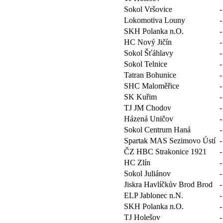
Sokol Vršovice
-
Lokomotiva Louny
-
SKH Polanka n.O.
-
HC Nový Jičín
-
Sokol Šťáhlavy
-
Sokol Telnice
-
Tatran Bohunice
-
SHC Maloměřice
-
SK Kuřim
-
TJ JM Chodov
-
Házená Uničov
-
Sokol Centrum Haná
-
Spartak MAS Sezimovo Ústí
-
ČZ HBC Strakonice 1921
-
HC Zlín
-
Sokol Juliánov
-
Jiskra Havlíčkův Brod Brod
-
ELP Jablonec n.N.
-
SKH Polanka n.O.
-
TJ Holešov
-