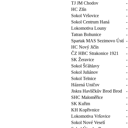
TJ JM Chodov
-
HC Zlín
-
Sokol Vršovice
-
Sokol Centrum Haná
-
Lokomotiva Louny
-
Tatran Bohunice
-
Spartak MAS Sezimovo Ústí
-
HC Nový Jičín
-
ČZ HBC Strakonice 1921
-
SK Žeravice
-
Sokol Šťáhlavy
-
Sokol Juliánov
-
Sokol Telnice
-
Házená Uničov
-
Jiskra Havlíčkův Brod Brod
-
SHC Maloměřice
-
SK Kuřim
-
KH Kopřivnice
-
Lokomotiva Vršovice
-
Sokol Nové Veselí
-