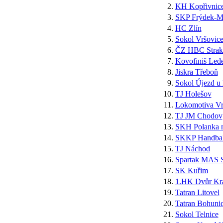
2.
KH Kopřivnic
3.
SKP Frýdek-Mí
4.
HC Zlín
5.
Sokol Vršovic
6.
ČZ HBC Strak
7.
Kovofiniš Lede
8.
Jiskra Třeboň
9.
Sokol Újezd u
10.
TJ Holešov
11.
Lokomotiva Vr
12.
TJ JM Chodov
13.
SKH Polanka 
14.
SKKP Handbal
15.
TJ Náchod
16.
Spartak MAS S
17.
SK Kuřim
18.
1.HK Dvůr Krá
19.
Tatran Litovel
20.
Tatran Bohuni
21.
Sokol Telnice