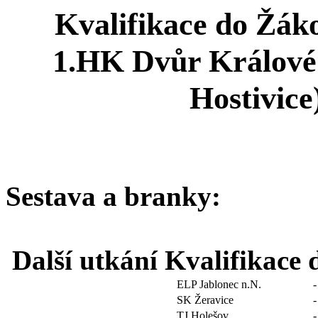
Kvalifikace do Žáko
1.HK Dvůr Králové n
Hostivice
Sestava a branky:
Další utkání Kvalifikace 
ELP Jablonec n.N.
-
SK Žeravice
-
TJ Holešov
-