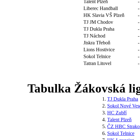
Talent Plzeň
-
Liberec Handball
-
HK Slavia VŠ Plzeň
-
TJ JM Chodov
-
TJ Dukla Praha
-
TJ Náchod
-
Jiskra Třeboň
-
Lions Hostivice
-
Sokol Telnice
-
Tatran Litovel
-
Tabulka Žákovská ligy
1.
TJ Dukla Praha
2.
Sokol Nové Vese
3.
HC Zubří
4.
Talent Plzeň
5.
ČZ HBC Strako
6.
Sokol Telnice