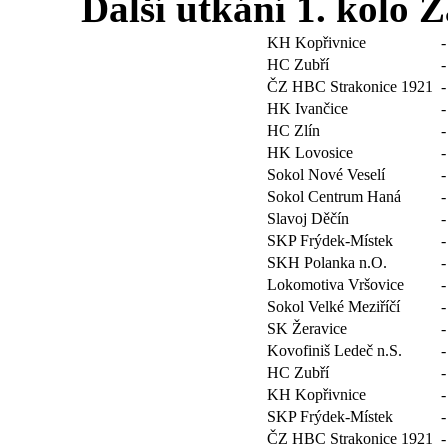
Další utkání 1. kolo 
KH Kopřivnice
-
HC Zubří
-
ČZ HBC Strakonice 1921
-
HK Ivančice
-
HC Zlín
-
HK Lovosice
-
Sokol Nové Veselí
-
Sokol Centrum Haná
-
Slavoj Děčín
-
SKP Frýdek-Místek
-
SKH Polanka n.O.
-
Lokomotiva Vršovice
-
Sokol Velké Meziříčí
-
SK Žeravice
-
Kovofiniš Ledeč n.S.
-
HC Zubří
-
KH Kopřivnice
-
SKP Frýdek-Místek
-
ČZ HBC Strakonice 1921
-