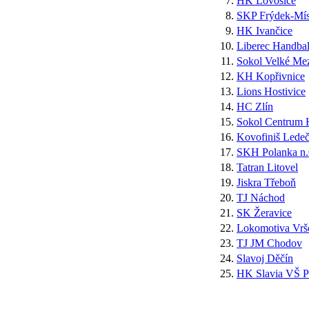
7.
HK Lovosice
8.
SKP Frýdek-Mís
9.
HK Ivančice
10.
Liberec Handbal
11.
Sokol Velké Mez
12.
KH Kopřivnice
13.
Lions Hostivice
14.
HC Zlín
15.
Sokol Centrum 
16.
Kovofiniš Ledeč
17.
SKH Polanka n.
18.
Tatran Litovel
19.
Jiskra Třeboň
20.
TJ Náchod
21.
SK Žeravice
22.
Lokomotiva Vrš
23.
TJ JM Chodov
24.
Slavoj Děčín
25.
HK Slavia VŠ P