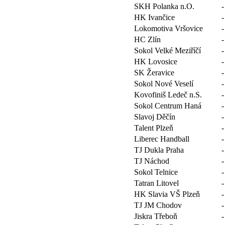
SKH Polanka n.O.
-
HK Ivančice
-
Lokomotiva Vršovice
-
HC Zlín
-
Sokol Velké Meziříčí
-
HK Lovosice
-
SK Žeravice
-
Sokol Nové Veselí
-
Kovofiniš Ledeč n.S.
-
Sokol Centrum Haná
-
Slavoj Děčín
-
Talent Plzeň
-
Liberec Handball
-
TJ Dukla Praha
-
TJ Náchod
-
Sokol Telnice
-
Tatran Litovel
-
HK Slavia VŠ Plzeň
-
TJ JM Chodov
-
Jiskra Třeboň
-