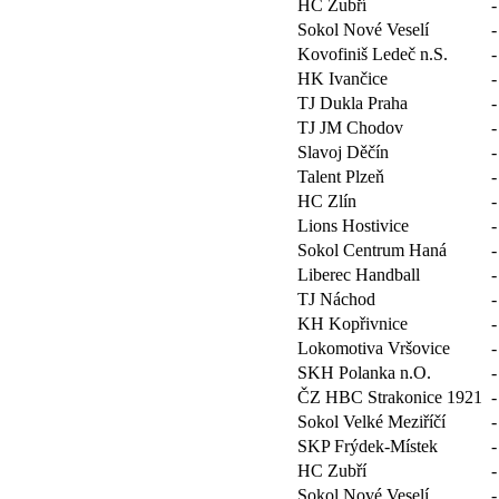
HC Zubří
-
Sokol Nové Veselí
-
Kovofiniš Ledeč n.S.
-
HK Ivančice
-
TJ Dukla Praha
-
TJ JM Chodov
-
Slavoj Děčín
-
Talent Plzeň
-
HC Zlín
-
Lions Hostivice
-
Sokol Centrum Haná
-
Liberec Handball
-
TJ Náchod
-
KH Kopřivnice
-
Lokomotiva Vršovice
-
SKH Polanka n.O.
-
ČZ HBC Strakonice 1921
-
Sokol Velké Meziříčí
-
SKP Frýdek-Místek
-
HC Zubří
-
Sokol Nové Veselí
-