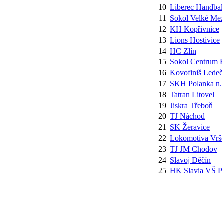
10.
Liberec Handbal
11.
Sokol Velké Mez
12.
KH Kopřivnice
13.
Lions Hostivice
14.
HC Zlín
15.
Sokol Centrum 
16.
Kovofiniš Ledeč
17.
SKH Polanka n.
18.
Tatran Litovel
19.
Jiskra Třeboň
20.
TJ Náchod
21.
SK Žeravice
22.
Lokomotiva Vrš
23.
TJ JM Chodov
24.
Slavoj Děčín
25.
HK Slavia VŠ P