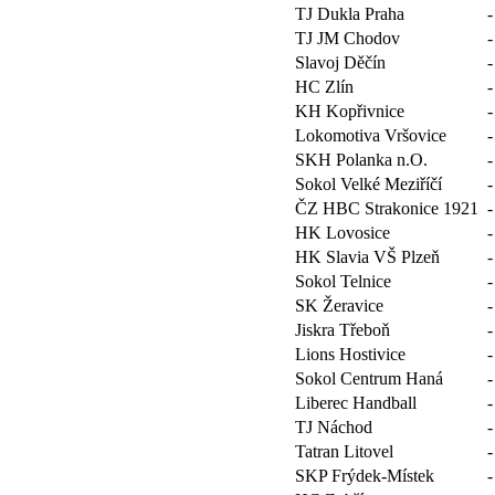
TJ Dukla Praha
-
TJ JM Chodov
-
Slavoj Děčín
-
HC Zlín
-
KH Kopřivnice
-
Lokomotiva Vršovice
-
SKH Polanka n.O.
-
Sokol Velké Meziříčí
-
ČZ HBC Strakonice 1921
-
HK Lovosice
-
HK Slavia VŠ Plzeň
-
Sokol Telnice
-
SK Žeravice
-
Jiskra Třeboň
-
Lions Hostivice
-
Sokol Centrum Haná
-
Liberec Handball
-
TJ Náchod
-
Tatran Litovel
-
SKP Frýdek-Místek
-