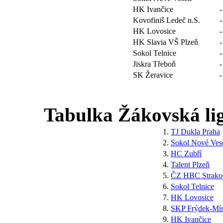
HK Ivančice
-
Kovofiniš Ledeč n.S.
-
HK Lovosice
-
HK Slavia VŠ Plzeň
-
Sokol Telnice
-
Jiskra Třeboň
-
SK Žeravice
-
Tabulka Žákovská ligy
1.
TJ Dukla Praha
2.
Sokol Nové Vese
3.
HC Zubří
4.
Talent Plzeň
5.
ČZ HBC Strako
6.
Sokol Telnice
7.
HK Lovosice
8.
SKP Frýdek-Mís
9.
HK Ivančice