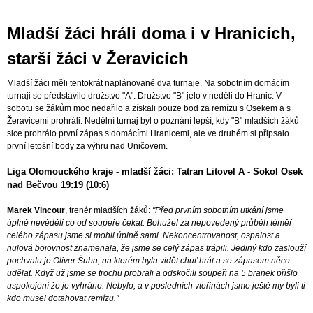
Mladší žáci hráli doma i v Hranicích,
starší žáci v Žeravicích
Mladší žáci měli tentokrát naplánované dva turnaje. Na sobotním domácím
turnaji se představilo družstvo "A". Družstvo "B" jelo v neděli do Hranic. V
sobotu se žákům moc nedařilo a získali pouze bod za remízu s Osekem a s
Žeravicemi prohráli. Nedělní turnaj byl o poznání lepší, kdy "B" mladších žáků
sice prohrálo první zápas s domácími Hranicemi, ale ve druhém si připsalo
první letošní body za výhru nad Uničovem.
Liga Olomouckého kraje - mladší žáci: Tatran Litovel A - Sokol Osek
nad Bečvou 19:19 (10:6)
Marek Vincour
, trenér mladších žáků:
"Před prvním sobotním utkání jsme
úplně nevěděli co od soupeře čekat. Bohužel za nepovedený průběh téměř
celého zápasu jsme si mohli úplně sami. Nekoncentrovanost, ospalost a
nulová bojovnost znamenala, že jsme se celý zápas trápili. Jediný kdo zaslouží
pochvalu je Oliver Šuba, na kterém byla vidět chuť hrát a se zápasem něco
udělat. Když už jsme se trochu probrali a odskočili soupeři na 5 branek přišlo
uspokojení že je vyhráno. Nebylo, a v posledních vteřinách jsme ještě my byli ti
kdo musel dotahovat remízu."