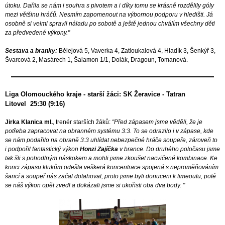
útoku. Dařila se nám i souhra s pivotem a i díky tomu se krásně rozdělily góly
mezi většinu hráčů. Nesmím zapomenout na výbornou podporu v hledišti. Já
osobně si velmi spravil náladu po sobotě a ještě jednou chválím všechny děti
za předvedené výkony."
Sestava a branky:
Bělejová 5, Vaverka 4, Zatloukalová 4, Hladík 3, Šenkýř 3,
Švarcová 2, Masárech 1, Šalamon 1/1, Dolák, Dragoun, Tomanová.
Liga Olomouckého kraje - starší žáci: SK Žeravice - Tatran
Litovel 25:30 (9:16)
Jirka Klanica ml.
, trenér starších žáků:
"Před zápasem jsme věděli, že je
potřeba zapracovat na obranném systému 3:3. To se odrazilo i v zápase, kde
se nám podařilo na obraně 3:3 uhlídat nebezpečné hráče soupeře, zároveň to
i podpořil fantastický výkon
Honzi Zajíčka
v brance. Do druhého poločasu jsme
tak šli s pohodlným náskokem a mohli jsme zkoušet nacvičené kombinace. Ke
konci zápasu klukům odešla veškerá koncentrace spojená s neproměňováním
šancí a soupeř nás začal dotahovat, proto jsme byli donuceni k timeoutu, poté
se náš výkon opět zvedl a dokázali jsme si ukořisti oba dva body. "