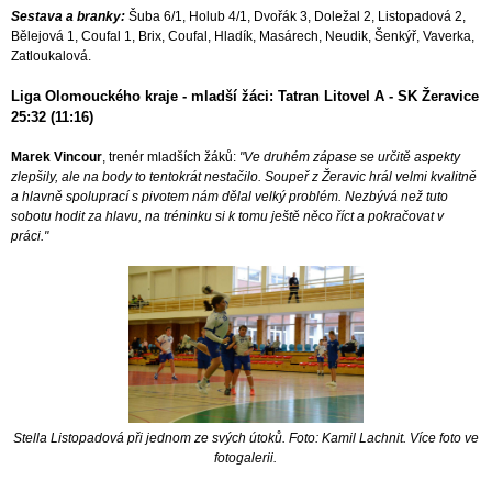
Sestava a branky:
Šuba 6/1, Holub 4/1, Dvořák 3, Doležal 2, Listopadová 2,
Bělejová 1, Coufal 1, Brix, Coufal, Hladík, Masárech, Neudik, Šenkýř, Vaverka,
Zatloukalová.
Liga Olomouckého kraje - mladší žáci: Tatran Litovel A - SK Žeravice
25:32 (11:16)
Marek Vincour
, trenér mladších žáků:
"Ve druhém zápase se určitě aspekty
zlepšily, ale na body to tentokrát nestačilo. Soupeř z Žeravic hrál velmi kvalitně
a hlavně spoluprací s pivotem nám dělal velký problém. Nezbývá než tuto
sobotu hodit za hlavu, na tréninku si k tomu ještě něco říct a pokračovat v
práci."
Stella Listopadová při jednom ze svých útoků. Foto: Kamil Lachnit. Více foto ve
fotogalerii
.