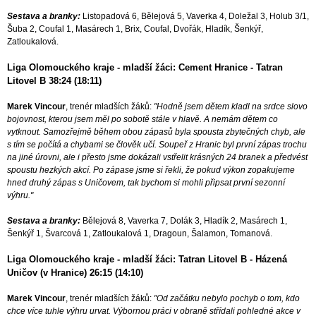
Sestava a branky:
Listopadová 6, Bělejová 5, Vaverka 4, Doležal 3, Holub 3/1,
Šuba 2, Coufal 1, Masárech 1, Brix, Coufal, Dvořák, Hladík, Šenkýř,
Zatloukalová.
Liga Olomouckého kraje - mladší žáci: Cement Hranice - Tatran
Litovel B 38:24 (18:11)
Marek Vincour
, trenér mladších žáků:
"Hodně jsem dětem kladl na srdce slovo
bojovnost, kterou jsem měl po sobotě stále v hlavě. A nemám dětem co
vytknout. Samozřejmě během obou zápasů byla spousta zbytečných chyb, ale
s tím se počítá a chybami se člověk učí. Soupeř z Hranic byl první zápas trochu
na jiné úrovni, ale i přesto jsme dokázali vstřelit krásných 24 branek a předvést
spoustu hezkých akcí. Po zápase jsme si řekli, že pokud výkon zopakujeme
hned druhý zápas s Uničovem, tak bychom si mohli připsat první sezonní
výhru."
Sestava a branky:
Bělejová 8, Vaverka 7, Dolák 3, Hladík 2, Masárech 1,
Šenkýř 1, Švarcová 1, Zatloukalová 1, Dragoun, Šalamon, Tomanová.
Liga Olomouckého kraje - mladší žáci: Tatran Litovel B - Házená
Uničov (v Hranice) 26:15 (14:10)
Marek Vincour
, trenér mladších žáků:
"Od začátku nebylo pochyb o tom, kdo
chce více tuhle výhru urvat. Výbornou práci v obraně střídali pohledné akce v