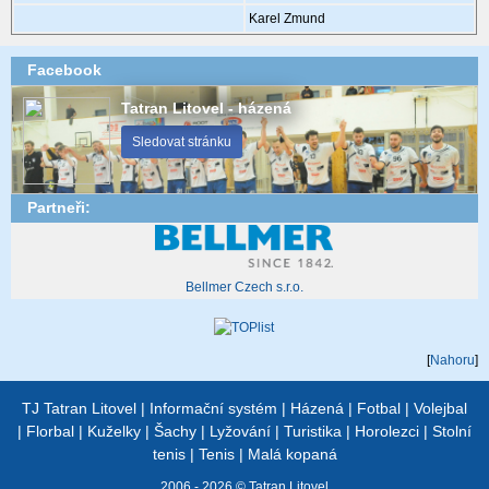
Karel Zmund
Facebook
Tatran Litovel - házená
Sledovat stránku
Partneři:
Bellmer Czech s.r.o.
[
Nahoru
]
TJ Tatran Litovel
|
Informační systém
|
Házená
|
Fotbal
|
Volejbal
|
Florbal
|
Kuželky
|
Šachy
|
Lyžování
|
Turistika
|
Horolezci
|
Stolní
tenis
|
Tenis
|
Malá kopaná
2006 - 2026 © Tatran Litovel