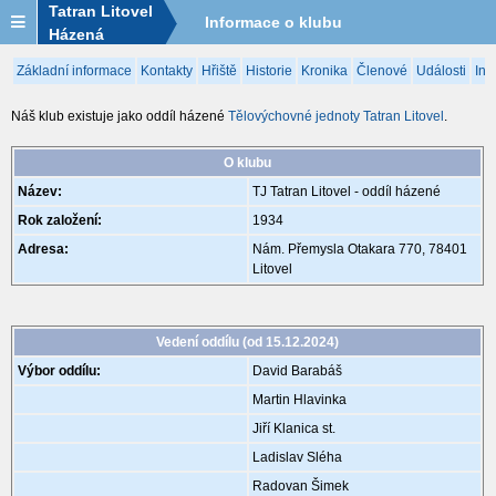
Tatran Litovel
Informace o klubu
Házená
Základní informace
Kontakty
Hřiště
Historie
Kronika
Členové
Události
Inf
Náš klub existuje jako oddíl házené
Tělovýchovné jednoty Tatran Litovel
.
O klubu
Název:
TJ Tatran Litovel - oddíl házené
Rok založení:
1934
Adresa:
Nám. Přemysla Otakara 770, 78401
Litovel
Vedení oddílu (od 15.12.2024)
Výbor oddílu:
David Barabáš
Martin Hlavinka
Jiří Klanica st.
Ladislav Sléha
Radovan Šimek