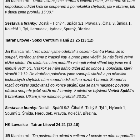
Jiří Klanica ml.:
"Druhé utkáni jsme sehráli s celkem Plzně, ve kterém se nám
nepodařilo udržet krok se soupeřem a po několika chybách, jak v obraně, tak
v útoku jsme prohráli 15:30."
Sestava a branky:
Dostál - Tichý 4, Spáčil 3/1, Pravda 3, Číhal 3, Šmída 1,
Kolečář 1, Tyl, Heroudek, Hyánek, Spurný, Březina.
Tatran Litovel - Sokol Centrum Haná 23:25 (13:12)
Jiří Klanica ml.:
"Třetí utkání jsme odehráli s celkem Centra Haná. Je to
soupeř, kterého známe z krajské ligy, a proto jsme věděli, že nás čeká velmi
těžké utkání. Do utkání se nám podařilo vstoupit velmi slibně kdy jsme ve 4.
minutě vedli 5:1. Náskok se nám dařilo držet až do konce 1. poločasu, který
skončil 13:12. Do druhého poločasu jsme vstoupili vlažně a po několika
technických chybách nám soupeř odskočil na rozdíl 4 branek. Soupeř si
rozdíl dokázal udržovat až do konce utkání, kde se nám nakonec povedlo
náskok soupeře ještě snížit na 2 branky. V utkání se blýsknul
Vašek Spáčil
s
9 brankami. Utkání jsme nakonec prohráli 23:25."
Sestava a branky:
Dostál - Spáčil 9/2, Číhal 6, Tichý 5, Tyl 1, Hyánek 1,
Spurný 1, Šmída, Heroudek, Pravda, Kolečář, Březina.
HK Lovosice - Tatran Litovel 24:21 (12:10)
Jiří Klanica ml.:
"Do posledního utkání s celkem z Lovosic se nám nepodařilo