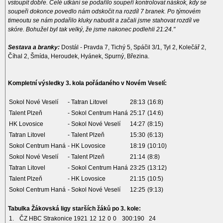
vstoupit dobře. Celé utkání se podařilo soupeři kontrolovat náskok, kdy se
soupeři dokonce povedlo nám odskočit na rozdíl 7 branek. Po týmovém
timeoutu se nám podařilo kluky nabudit a začali jsme stahovat rozdíl ve
skóre. Bohužel byl tak velký, že jsme nakonec podlehli 21:24."
Sestava a branky:
Dostál - Pravda 7, Tichý 5, Spáčil 3/1, Tyl 2, Kolečář 2,
Číhal 2, Šmída, Heroudek, Hyánek, Spurný, Březina.
Kompletní výsledky 3. kola pořádaného v Novém Veselí:
Sokol Nové Veselí
- Tatran Litovel
28:13
(16:8)
Talent Plzeň
- Sokol Centrum Haná
25:17
(14:6)
HK Lovosice
- Sokol Nové Veselí
14:27
(8:15)
Tatran Litovel
- Talent Plzeň
15:30
(6:13)
Sokol Centrum Haná
- HK Lovosice
18:19
(10:10)
Sokol Nové Veselí
- Talent Plzeň
21:14
(8:8)
Tatran Litovel
- Sokol Centrum Haná
23:25
(13:12)
Talent Plzeň
- HK Lovosice
21:15
(10:5)
Sokol Centrum Haná
- Sokol Nové Veselí
12:25
(9:13)
Tabulka Žákovská ligy starších žáků po 3. kole:
1.
ČZ HBC Strakonice 1921
12
12
0
0
300:190
24