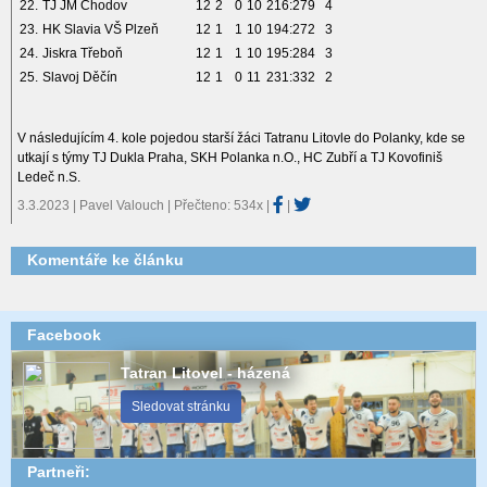
22.
TJ JM Chodov
12
2
0
10
216:279
4
23.
HK Slavia VŠ Plzeň
12
1
1
10
194:272
3
24.
Jiskra Třeboň
12
1
1
10
195:284
3
25.
Slavoj Děčín
12
1
0
11
231:332
2
V následujícím 4. kole pojedou starší žáci Tatranu Litovle do Polanky, kde se
utkají s týmy TJ Dukla Praha, SKH Polanka n.O., HC Zubří a TJ Kovofiniš
Ledeč n.S.
3.3.2023 | Pavel Valouch | Přečteno: 534x
|
|
Komentáře ke článku
Facebook
Tatran Litovel - házená
Sledovat stránku
Partneři: