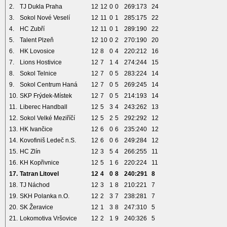
2.
TJ Dukla Praha
12
12
0
0
269:173
24
3.
Sokol Nové Veselí
12
11
0
1
285:175
22
4.
HC Zubří
12
11
0
1
289:190
22
5.
Talent Plzeň
12
10
0
2
270:190
20
6.
HK Lovosice
12
8
0
4
220:212
16
7.
Lions Hostivice
12
7
1
4
274:244
15
8.
Sokol Telnice
12
7
0
5
283:224
14
9.
Sokol Centrum Haná
12
7
0
5
269:245
14
10.
SKP Frýdek-Místek
12
7
0
5
214:193
14
11.
Liberec Handball
12
5
3
4
243:262
13
12.
Sokol Velké Meziříčí
12
5
2
5
292:292
12
13.
HK Ivančice
12
6
0
6
235:240
12
14.
Kovofiniš Ledeč n.S.
12
6
0
6
249:284
12
15.
HC Zlín
12
3
5
4
266:255
11
16.
KH Kopřivnice
12
5
1
6
220:224
11
17.
Tatran Litovel
12
4
0
8
240:291
8
18.
TJ Náchod
12
3
1
8
210:221
7
19.
SKH Polanka n.O.
12
2
3
7
238:281
7
20.
SK Žeravice
12
1
3
8
247:310
5
21.
Lokomotiva Vršovice
12
2
1
9
240:326
5