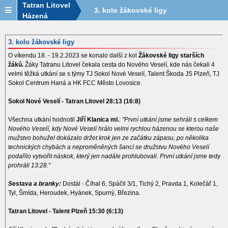
Tatran Litovel
3. kolo žákovské ligy
Házená
3. kolo žákovské ligy
O víkendu 18. - 19.2.2023 se konalo další z kol
Žákovské ligy starších
žáků.
Žáky Tatranu Litovel čekala cesta do Nového Veselí, kde nás čekali 4
velmi těžká utkání se s týmy TJ Sokol Nové Veselí, Talent Škoda JS Plzeň, TJ
Sokol Centrum Haná a HK FCC Město Lovosice.
Sokol Nové Veselí - Tatran Litovel 28:13 (16:8)
Všechna utkání hodnotil
Jiří Klanica ml.
:
"První utkání jsme sehráli s celkem
Nového Veselí, kdy Nové Veselí hrálo velmi rychlou házenou se kterou naše
mužstvo bohužel dokázalo držet krok jen ze začátku zápasu, po několika
technických chybách a neproměněných šancí se družstvu Nového Veselí
podařilo vytvořit náskok, který jen nadále prohlubovali. První utkání jsme tedy
prohráli 13:28."
Sestava a branky:
Dostál - Číhal 6, Spáčil 3/1, Tichý 2, Pravda 1, Kolečář 1,
Tyl, Šmída, Heroudek, Hyánek, Spurný, Březina.
Tatran Litovel - Talent Plzeň 15:30 (6:13)