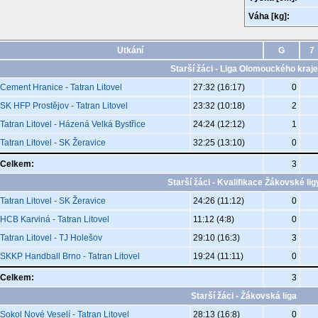
Váha [kg]:
Utkání
G
7
Starší žáci - Liga Olomouckého kraje
Cement Hranice - Tatran Litovel
27:32 (16:17)
0
SK HFP Prostějov - Tatran Litovel
23:32 (10:18)
2
Tatran Litovel - Házená Velká Bystřice
24:24 (12:12)
1
Tatran Litovel - SK Žeravice
32:25 (13:10)
0
Celkem:
3
Starší žáci - Kvalifikace Žákovské lig
Tatran Litovel - SK Žeravice
24:26 (11:12)
0
HCB Karviná - Tatran Litovel
11:12 (4:8)
0
Tatran Litovel - TJ Holešov
29:10 (16:3)
3
SKKP Handball Brno - Tatran Litovel
19:24 (11:11)
0
Celkem:
3
Starší žáci - Žákovská liga
Sokol Nové Veselí - Tatran Litovel
28:13 (16:8)
0