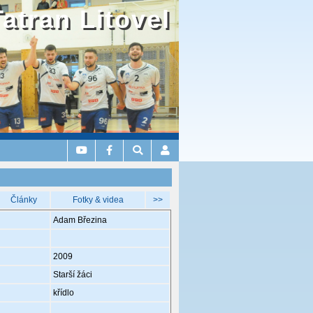
Tatran Litovel
Články
Fotky & videa
>>
Adam Březina
2009
Starší žáci
křídlo