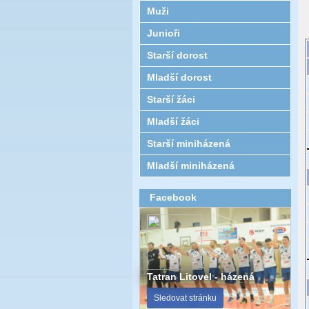
Muži
Junioři
Starší dorost
Mladší dorost
Starší žáci
Mladší žáci
Starší miniházená
Mladší miniházená
Facebook
Tatran Litovel - házená
Sledovat stránku