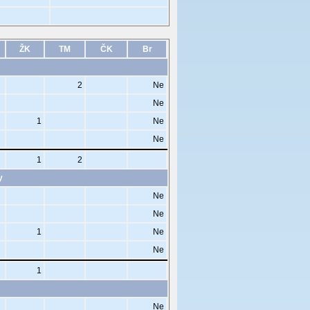
ŽK
TM
ČK
Br
2
Ne
Ne
1
Ne
Ne
1
2
y
Ne
Ne
1
Ne
Ne
1
Ne