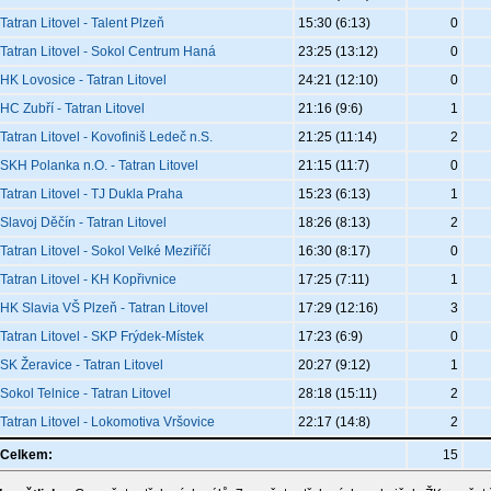
Tatran Litovel - Talent Plzeň
15:30 (6:13)
0
Tatran Litovel - Sokol Centrum Haná
23:25 (13:12)
0
HK Lovosice - Tatran Litovel
24:21 (12:10)
0
HC Zubří - Tatran Litovel
21:16 (9:6)
1
Tatran Litovel - Kovofiniš Ledeč n.S.
21:25 (11:14)
2
SKH Polanka n.O. - Tatran Litovel
21:15 (11:7)
0
Tatran Litovel - TJ Dukla Praha
15:23 (6:13)
1
Slavoj Děčín - Tatran Litovel
18:26 (8:13)
2
Tatran Litovel - Sokol Velké Meziříčí
16:30 (8:17)
0
Tatran Litovel - KH Kopřivnice
17:25 (7:11)
1
HK Slavia VŠ Plzeň - Tatran Litovel
17:29 (12:16)
3
Tatran Litovel - SKP Frýdek-Místek
17:23 (6:9)
0
SK Žeravice - Tatran Litovel
20:27 (9:12)
1
Sokol Telnice - Tatran Litovel
28:18 (15:11)
2
Tatran Litovel - Lokomotiva Vršovice
22:17 (14:8)
2
Celkem:
15