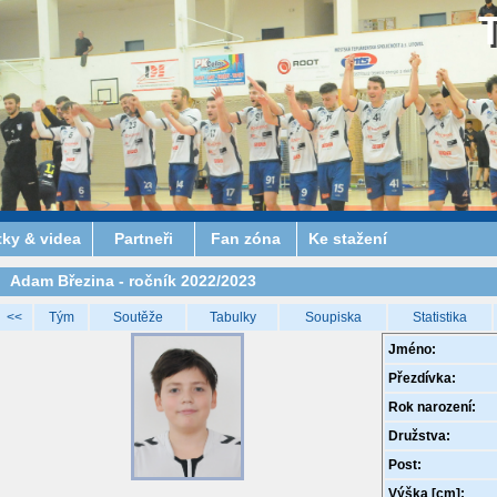
tky & videa
Partneři
Fan zóna
Ke stažení
Adam Březina - ročník 2022/2023
<<
Tým
Soutěže
Tabulky
Soupiska
Statistika
Jméno:
Přezdívka:
Rok narození:
Družstva:
Post:
Výška [cm]: