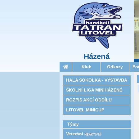
Házená
Klub
Odkazy
Fo
HALA SOKOLKA - VÝSTAVBA
ŠKOLNÍ LIGA MINIHÁZENÉ
ROZPIS AKCÍ ODDÍLU
LITOVEL MINICUP
Týmy
Veteráni
NEAKTIVNÍ