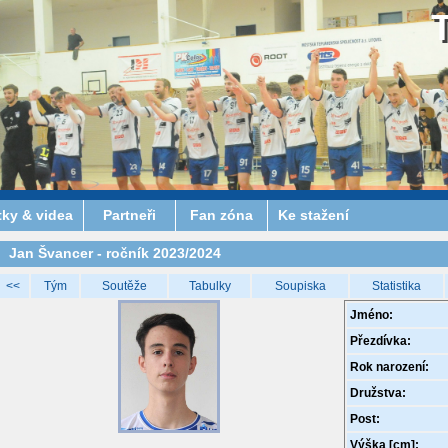
tky & videa
Partneři
Fan zóna
Ke stažení
Jan Švancer - ročník 2023/2024
<<
Tým
Soutěže
Tabulky
Soupiska
Statistika
Jméno:
Přezdívka:
Rok narození:
Družstva:
Post:
Výška [cm]: