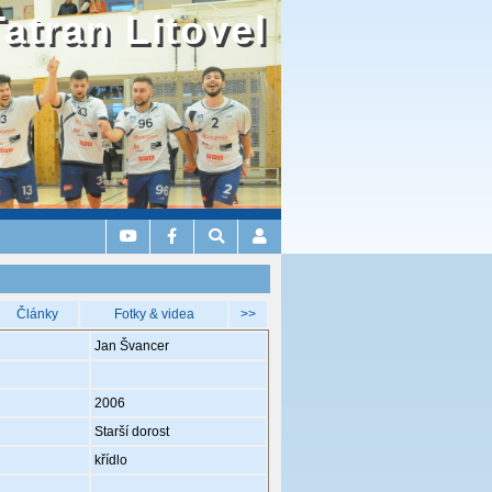
Tatran Litovel
Články
Fotky & videa
>>
Jan Švancer
2006
Starší dorost
křídlo