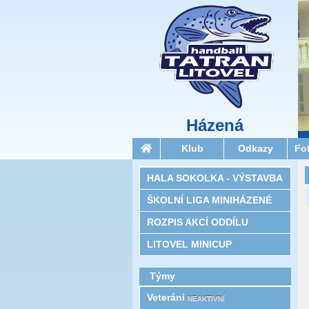
Házená
Klub
Odkazy
Fo
HALA SOKOLKA - VÝSTAVBA
ŠKOLNÍ LIGA MINIHÁZENÉ
ROZPIS AKCÍ ODDÍLU
LITOVEL MINICUP
Týmy
Veteráni
NEAKTIVNÍ