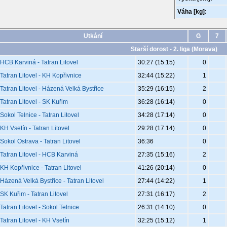
Váha [kg]:
Utkání
G
7
Starší dorost - 2. liga (Morava)
HCB Karviná - Tatran Litovel
30:27 (15:15)
0
Tatran Litovel - KH Kopřivnice
32:44 (15:22)
1
Tatran Litovel - Házená Velká Bystřice
35:29 (16:15)
2
Tatran Litovel - SK Kuřim
36:28 (16:14)
0
Sokol Telnice - Tatran Litovel
34:28 (17:14)
0
KH Vsetín - Tatran Litovel
29:28 (17:14)
0
Sokol Ostrava - Tatran Litovel
36:36
0
Tatran Litovel - HCB Karviná
27:35 (15:16)
2
KH Kopřivnice - Tatran Litovel
41:26 (20:14)
0
Házená Velká Bystřice - Tatran Litovel
27:44 (14:22)
1
SK Kuřim - Tatran Litovel
27:31 (16:17)
2
Tatran Litovel - Sokol Telnice
26:31 (14:10)
0
Tatran Litovel - KH Vsetín
32:25 (15:12)
1