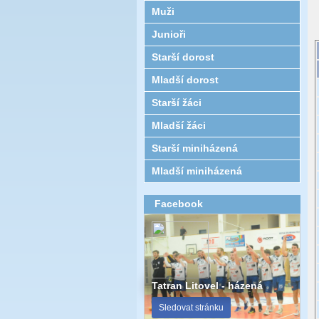
Muži
Junioři
Starší dorost
Mladší dorost
Starší žáci
Mladší žáci
Starší miniházená
Mladší miniházená
Facebook
Tatran Litovel - házená
Sledovat stránku