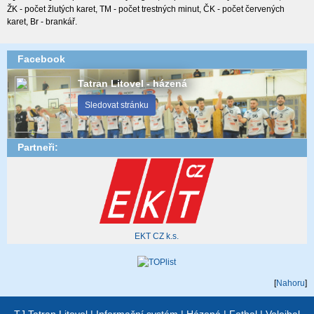
ŽK - počet žlutých karet, TM - počet trestných minut, ČK - počet červených
karet, Br - brankář.
Facebook
Tatran Litovel - házená
Sledovat stránku
Partneři:
EKT CZ k.s.
[
Nahoru
]