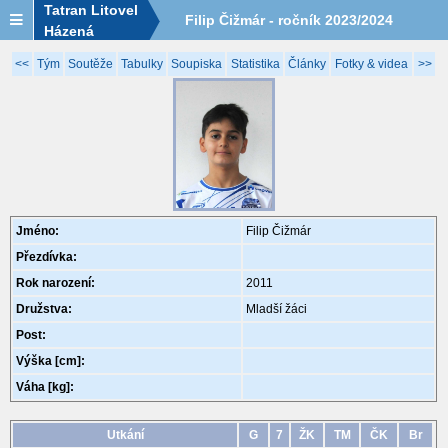
Tatran Litovel
Filip Čižmár - ročník 2023/2024
Házená
<<
Tým
Soutěže
Tabulky
Soupiska
Statistika
Články
Fotky & videa
>>
Jméno:
Filip Čižmár
Přezdívka:
Rok narození:
2011
Družstva:
Mladší žáci
Post:
Výška [cm]:
Váha [kg]:
Utkání
G
7
ŽK
TM
ČK
Br