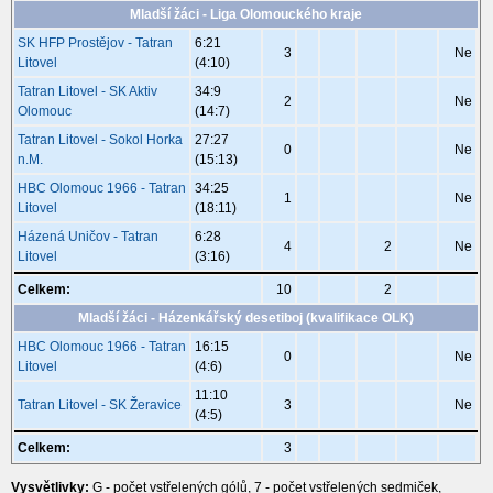
Mladší žáci - Liga Olomouckého kraje
SK HFP Prostějov - Tatran
6:21
3
Ne
Litovel
(4:10)
Tatran Litovel - SK Aktiv
34:9
2
Ne
Olomouc
(14:7)
Tatran Litovel - Sokol Horka
27:27
0
Ne
n.M.
(15:13)
HBC Olomouc 1966 - Tatran
34:25
1
Ne
Litovel
(18:11)
Házená Uničov - Tatran
6:28
4
2
Ne
Litovel
(3:16)
Celkem:
10
2
Mladší žáci - Házenkářský desetiboj (kvalifikace OLK)
HBC Olomouc 1966 - Tatran
16:15
0
Ne
Litovel
(4:6)
11:10
Tatran Litovel - SK Žeravice
3
Ne
(4:5)
Celkem:
3
Vysvětlivky:
G - počet vstřelených gólů, 7 - počet vstřelených sedmiček,