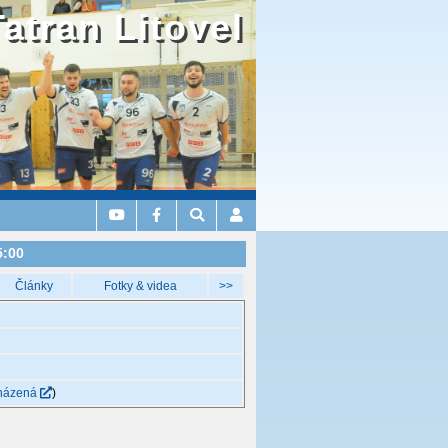
Tatran Litovel
5:00
Články
Fotky & videa
>>
házená
)