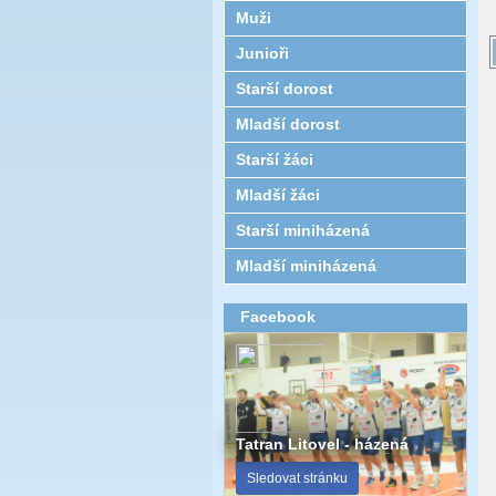
Muži
Junioři
Starší dorost
Mladší dorost
Starší žáci
Mladší žáci
Starší miniházená
Mladší miniházená
Facebook
Tatran Litovel - házená
Sledovat stránku