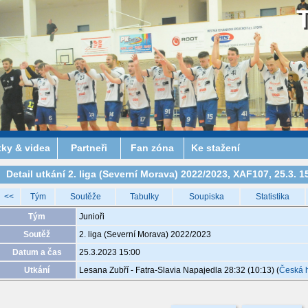
tky & videa
Partneři
Fan zóna
Ke stažení
Detail utkání 2. liga (Severní Morava) 2022/2023, XAF107, 25.3. 1
<<
Tým
Soutěže
Tabulky
Soupiska
Statistika
Tým
Junioři
Soutěž
2. liga (Severní Morava) 2022/2023
Datum a čas
25.3.2023 15:00
Utkání
Lesana Zubří - Fatra-Slavia Napajedla 28:32 (10:13)
(
Česká 