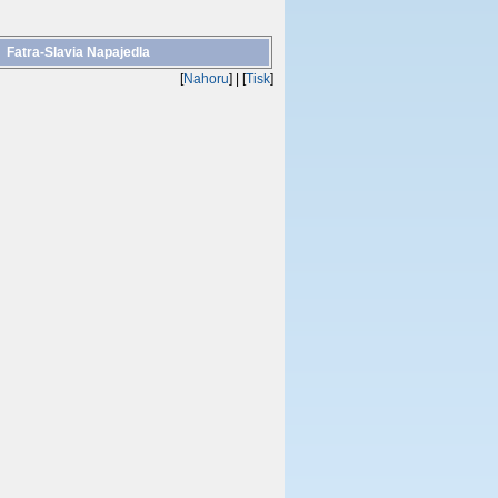
Fatra-Slavia Napajedla
[
Nahoru
]
| [
Tisk
]