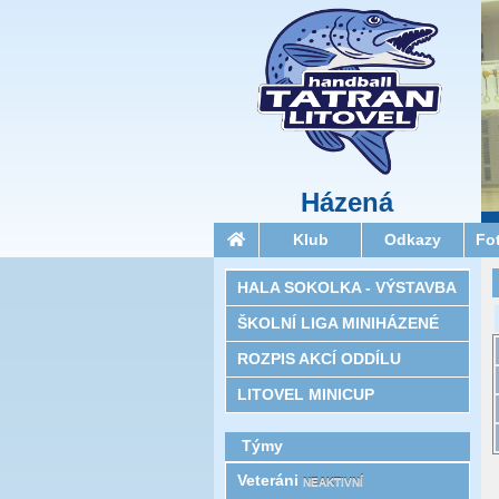
Házená
Klub
Odkazy
Fo
HALA SOKOLKA - VÝSTAVBA
ŠKOLNÍ LIGA MINIHÁZENÉ
ROZPIS AKCÍ ODDÍLU
LITOVEL MINICUP
Týmy
Veteráni
NEAKTIVNÍ