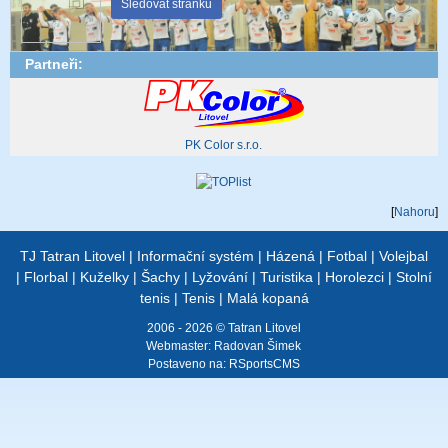
Sledovat stránku
Partneři:
PK Color s.r.o.
[
Nahoru
]
TJ Tatran Litovel
|
Informační systém
|
Házená
|
Fotbal
|
Volejbal
|
Florbal
|
Kuželky
|
Šachy
|
Lyžování
|
Turistika
|
Horolezci
|
Stolní
tenis
|
Tenis
|
Malá kopaná
2006 - 2026 © Tatran Litovel
Webmaster:
Radovan Šimek
Postaveno na:
RSportsCMS