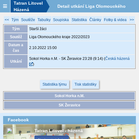
Tatran Litovel
Detail utkání Liga Olomouckého
Házená
kraje 2022/2023, MGA009, 2.10. 15:00
<<
Tým
Soutěže
Tabulky
Soupiska
Statistika
Články
Fotky & videa
>>
Tým
Starší žáci
Soutěž
Liga Olomouckého kraje 2022/2023
Datum a
2.10.2022 15:00
čas
Sokol Horka n.M. - SK Žeravice 23:28 (9:14)
(
Česká házená
Utkání
)
Statistika týmu
Tisk statistiky
Sokol Horka n.M.
SK Žeravice
Facebook
Tatran Litovel - házená