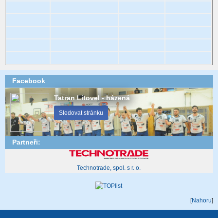
Facebook
Tatran Litovel - házená
Sledovat stránku
Partneři:
Technotrade, spol. s r. o.
[
Nahoru
]