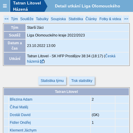
Tatran Litovel
Detail utkání Liga Olomouckého
Házená
kraje 2022/2023, MGA019, 23.10.
<<
Tým
Soutěže
Tabulky
Soupiska
Statistika
Články
Fotky & videa
>>
Tým
Starší žáci
13:00
Soutěž
Liga Olomouckého kraje 2022/2023
Datum a
23.10.2022 13:00
čas
Tatran Litovel - SK HFP Prostějov 38:34 (18:17)
(
Česká
Utkání
házená
)
Statistika týmu
Tisk statistiky
Tatran Litovel
Březina Adam
2
Číhal Matěj
Dostál David
(GK)
Fidler Ondřej
1
Klement Jáchym