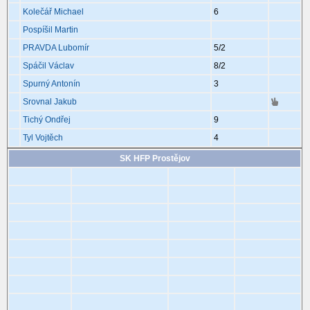
Kolečář Michael
6
Pospíšil Martin
PRAVDA Lubomír
5
/2
Spáčil Václav
8
/2
Spurný Antonín
3
Srovnal Jakub
Tichý Ondřej
9
Tyl Vojtěch
4
SK HFP Prostějov