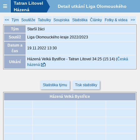
Tatran Litovel
Detail utkání Liga Olomouckého
Házená
kraje 2022/2023, MGA032, 19.11.
<<
Tým
Soutěže
Tabulky
Soupiska
Statistika
Články
Fotky & videa
>>
Tým
Starší žáci
13:30
Soutěž
Liga Olomouckého kraje 2022/2023
Datum a
19.11.2022 13:30
čas
Házená Velká Bystřice - Tatran Litovel 34:25 (15:14)
(
Česká
Utkání
házená
)
Statistika týmu
Tisk statistiky
Házená Velká Bystřice