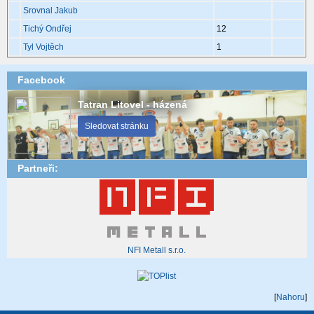
Srovnal Jakub
Tichý Ondřej
12
Tyl Vojtěch
1
Facebook
Tatran Litovel - házená
Sledovat stránku
Partneři:
NFI Metall s.r.o.
[
Nahoru
]