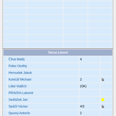
Tatran Litovel
Číhal Matěj
4
Fidler Ondřej
Heroudek Jakub
Kolečář Michael
2
Látal Vojtěch
(GK)
PRAVDA Lubomír
Sedláček Jan
Spáčil Václav
4
/3
Spurný Antonín
2