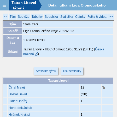
Tatran Litovel
Detail utkání Liga Olomouckého
Házená
kraje 2022/2023, MGA050, 1.4. 10:30
<<
Tým
Soutěže
Tabulky
Soupiska
Statistika
Články
Fotky & videa
>>
Tým
Starší žáci
Soutěž
Liga Olomouckého kraje 2022/2023
Datum a
1.4.2023 10:30
čas
Tatran Litovel - HBC Olomouc 1966 31:29 (14:15)
(
Česká
Utkání
házená
)
Statistika týmu
Tisk statistiky
Tatran Litovel
Číhal Matěj
12
Dostál David
(GK)
Fidler Ondřej
1
Heroudek Jakub
Hyánek Kryštof
1