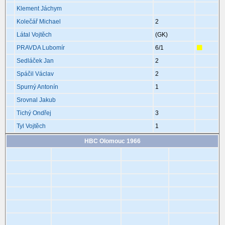
Klement Jáchym
Kolečář Michael
2
Látal Vojtěch
(GK)
PRAVDA Lubomír
6
/1
Sedláček Jan
2
Spáčil Václav
2
Spurný Antonín
1
Srovnal Jakub
Tichý Ondřej
3
Tyl Vojtěch
1
HBC Olomouc 1966