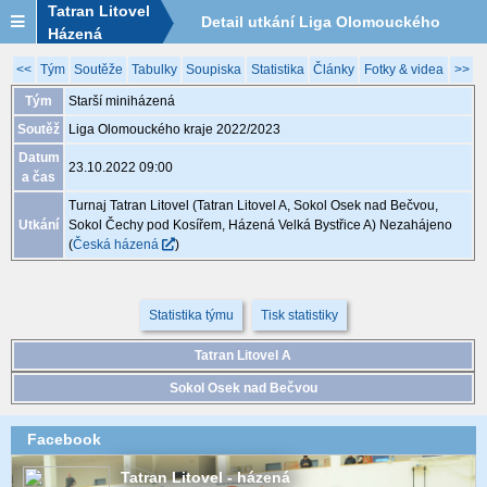
Tatran Litovel
Detail utkání Liga Olomouckého
Házená
kraje 2022/2023, ST04.04, 23.10.
<<
Tým
Soutěže
Tabulky
Soupiska
Statistika
Články
Fotky & videa
>>
Tým
Starší miniházená
09:00
Soutěž
Liga Olomouckého kraje 2022/2023
Datum
23.10.2022 09:00
a čas
Turnaj Tatran Litovel (Tatran Litovel A, Sokol Osek nad Bečvou,
Utkání
Sokol Čechy pod Kosířem, Házená Velká Bystřice A)
Nezahájeno
(
Česká házená
)
Statistika týmu
Tisk statistiky
Tatran Litovel A
Sokol Osek nad Bečvou
Facebook
Tatran Litovel - házená