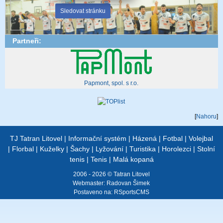
Sledovat stránku
Partneři:
Papmont, spol. s r.o.
[
Nahoru
]
TJ Tatran Litovel
|
Informační systém
|
Házená
|
Fotbal
|
Volejbal
|
Florbal
|
Kuželky
|
Šachy
|
Lyžování
|
Turistika
|
Horolezci
|
Stolní
tenis
|
Tenis
|
Malá kopaná
2006 - 2026 © Tatran Litovel
Webmaster:
Radovan Šimek
Postaveno na:
RSportsCMS