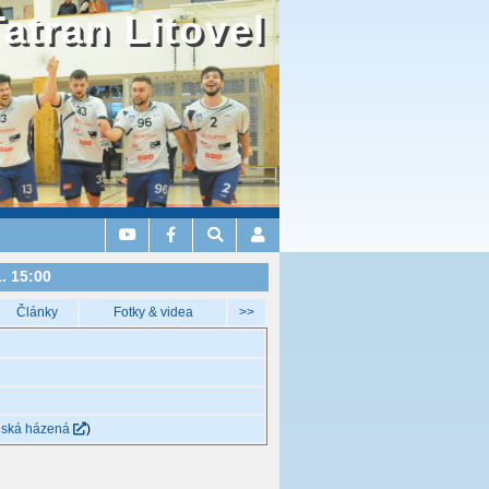
Tatran Litovel
. 15:00
Články
Fotky & videa
>>
ská házená
)