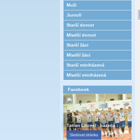
Muži
Junioři
Starší dorost
Mladší dorost
Starší žáci
Mladší žáci
Starší miniházená
Mladší miniházená
Facebook
Tatran Litovel - házená
Sledovat stránku