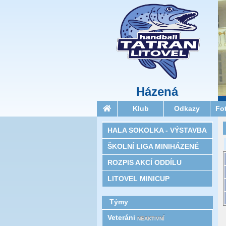
Házená
Klub
Odkazy
Fo
HALA SOKOLKA - VÝSTAVBA
ŠKOLNÍ LIGA MINIHÁZENÉ
ROZPIS AKCÍ ODDÍLU
LITOVEL MINICUP
Týmy
Veteráni
NEAKTIVNÍ