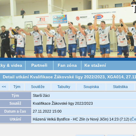
tky & videa
Partneři
Fan zóna
Ke stažení
Detail utkání Kvalifikace Žákovské ligy 2022/2023, XGA014, 27.11
<<
Tým
Soutěže
Tabulky
Soupiska
Statistika
Tým
Starší žáci
Soutěž
Kvalifikace Žákovské ligy 2022/2023
Datum a čas
27.11.2022 15:00
Utkání
Házená Velká Bystřice - HC Zlín (v Nový Jičín) 14:23 (7:12)
(
Če