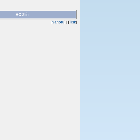
HC Zlín
[
Nahoru
]
| [
Tisk
]