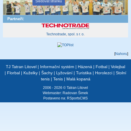
Sledovat stránku
Partneři:
Technotrade, spol. s r. o.
[
Nahoru
]
TJ Tatran Litovel
|
Informační systém
|
Házená
|
Fotbal
|
Volejbal
|
Florbal
|
Kuželky
|
Šachy
|
Lyžování
|
Turistika
|
Horolezci
|
Stolní
tenis
|
Tenis
|
Malá kopaná
2006 - 2026 © Tatran Litovel
Webmaster:
Radovan Šimek
Postaveno na:
RSportsCMS