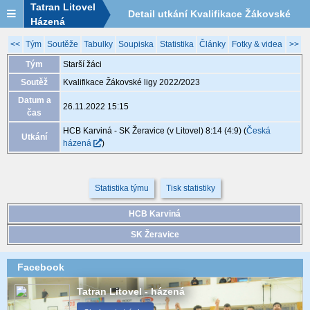
Tatran Litovel
Detail utkání Kvalifikace Žákovské
Házená
ligy 2022/2023, XGA058, 26.11. 15:15
<<
Tým
Soutěže
Tabulky
Soupiska
Statistika
Články
Fotky & videa
>>
Tým
Starší žáci
Soutěž
Kvalifikace Žákovské ligy 2022/2023
Datum a
26.11.2022 15:15
čas
HCB Karviná - SK Žeravice (v Litovel) 8:14 (4:9)
(
Česká
Utkání
házená
)
Statistika týmu
Tisk statistiky
HCB Karviná
SK Žeravice
Facebook
Tatran Litovel - házená