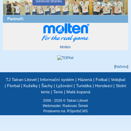
Sledovat stránku
Partneři:
Molten
[
Nahoru
]
TJ Tatran Litovel
|
Informační systém
|
Házená
|
Fotbal
|
Volejbal
|
Florbal
|
Kuželky
|
Šachy
|
Lyžování
|
Turistika
|
Horolezci
|
Stolní
tenis
|
Tenis
|
Malá kopaná
2006 - 2026 © Tatran Litovel
Webmaster:
Radovan Šimek
Postaveno na:
RSportsCMS