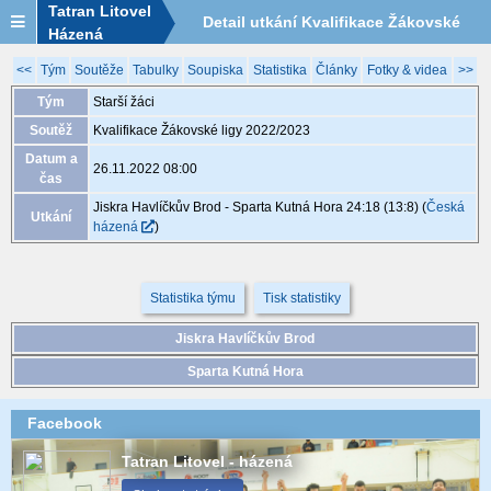
Tatran Litovel
Detail utkání Kvalifikace Žákovské
Házená
ligy 2022/2023, XGA059, 26.11. 08:00
<<
Tým
Soutěže
Tabulky
Soupiska
Statistika
Články
Fotky & videa
>>
Tým
Starší žáci
Soutěž
Kvalifikace Žákovské ligy 2022/2023
Datum a
26.11.2022 08:00
čas
Jiskra Havlíčkův Brod - Sparta Kutná Hora 24:18 (13:8)
(
Česká
Utkání
házená
)
Statistika týmu
Tisk statistiky
Jiskra Havlíčkův Brod
Sparta Kutná Hora
Facebook
Tatran Litovel - házená