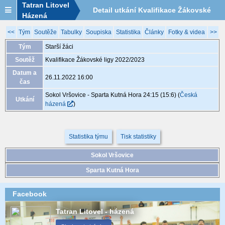
Tatran Litovel
Detail utkání Kvalifikace Žákovské
Házená
ligy 2022/2023, XGA067, 26.11. 16:00
<<
Tým
Soutěže
Tabulky
Soupiska
Statistika
Články
Fotky & videa
>>
Tým
Starší žáci
Soutěž
Kvalifikace Žákovské ligy 2022/2023
Datum a
26.11.2022 16:00
čas
Sokol Vršovice - Sparta Kutná Hora 24:15 (15:6)
(
Česká
Utkání
házená
)
Statistika týmu
Tisk statistiky
Sokol Vršovice
Sparta Kutná Hora
Facebook
Tatran Litovel - házená