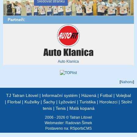
Sledovat stránku
Partneři:
Auto Klanica
[
Nahoru
]
TJ Tatran Litovel
|
Informační systém
|
Házená
|
Fotbal
|
Volejbal
|
Florbal
|
Kuželky
|
Šachy
|
Lyžování
|
Turistika
|
Horolezci
|
Stolní
tenis
|
Tenis
|
Malá kopaná
2006 - 2026 © Tatran Litovel
Webmaster:
Radovan Šimek
Postaveno na:
RSportsCMS