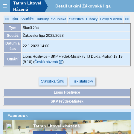
Tatran Litovel
Detail utkání Žákovská liga
Házená
2022/2023, XGB057, 22.1. 14:00
<<
Tým
Soutěže
Tabulky
Soupiska
Statistika
Články
Fotky & videa
>>
Tým
Starší žáci
Soutěž
Žákovská liga 2022/2023
Datum a
22.1.2023 14:00
čas
Lions Hostivice - SKP Frýdek-Místek (v TJ Dukla Praha) 18:19
Utkání
(9:10)
(
Česká házená
)
Statistika týmu
Tisk statistiky
Lions Hostivice
SKP Frýdek-Místek
Facebook
Tatran Litovel - házená