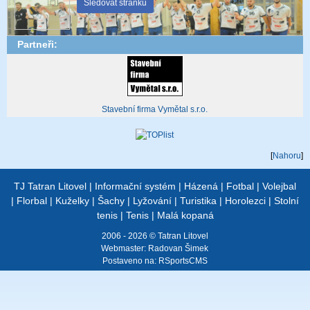
Sledovat stránku
Partneři:
Stavební firma Vymětal s.r.o.
[
Nahoru
]
TJ Tatran Litovel
|
Informační systém
|
Házená
|
Fotbal
|
Volejbal
|
Florbal
|
Kuželky
|
Šachy
|
Lyžování
|
Turistika
|
Horolezci
|
Stolní
tenis
|
Tenis
|
Malá kopaná
2006 - 2026 © Tatran Litovel
Webmaster:
Radovan Šimek
Postaveno na:
RSportsCMS