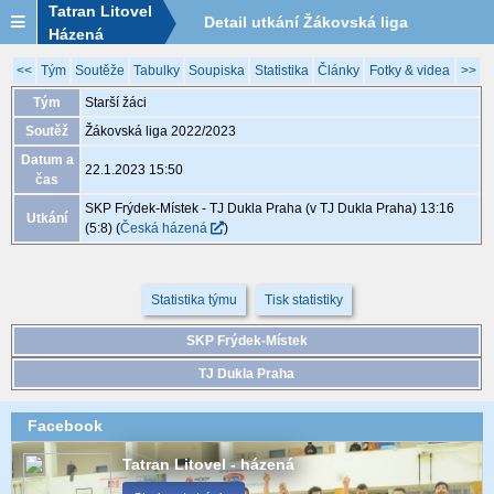
Tatran Litovel
Detail utkání Žákovská liga
Házená
2022/2023, XGB059, 22.1. 15:50
<<
Tým
Soutěže
Tabulky
Soupiska
Statistika
Články
Fotky & videa
>>
Tým
Starší žáci
Soutěž
Žákovská liga 2022/2023
Datum a
22.1.2023 15:50
čas
SKP Frýdek-Místek - TJ Dukla Praha (v TJ Dukla Praha) 13:16
Utkání
(5:8)
(
Česká házená
)
Statistika týmu
Tisk statistiky
SKP Frýdek-Místek
TJ Dukla Praha
Facebook
Tatran Litovel - házená