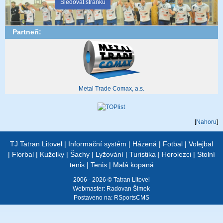
Sledovat stránku
Partneři:
Metal Trade Comax, a.s.
[
Nahoru
]
TJ Tatran Litovel
|
Informační systém
|
Házená
|
Fotbal
|
Volejbal
|
Florbal
|
Kuželky
|
Šachy
|
Lyžování
|
Turistika
|
Horolezci
|
Stolní
tenis
|
Tenis
|
Malá kopaná
2006 - 2026 © Tatran Litovel
Webmaster:
Radovan Šimek
Postaveno na:
RSportsCMS