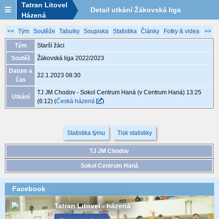
Tatran Litovel
Detail utkání Žákovská liga
Házená
2022/2023, XGB061, 22.1. 08:30
<<
Tým
Soutěže
Tabulky
Soupiska
Statistika
Články
Fotky & videa
>>
Tým
Starší žáci
Soutěž
Žákovská liga 2022/2023
Datum a
22.1.2023 08:30
čas
TJ JM Chodov - Sokol Centrum Haná (v Centrum Haná) 13:25
Utkání
(6:12)
(
Česká házená
)
Statistika týmu
Tisk statistiky
TJ JM Chodov
Sokol Centrum Haná
Facebook
Tatran Litovel - házená