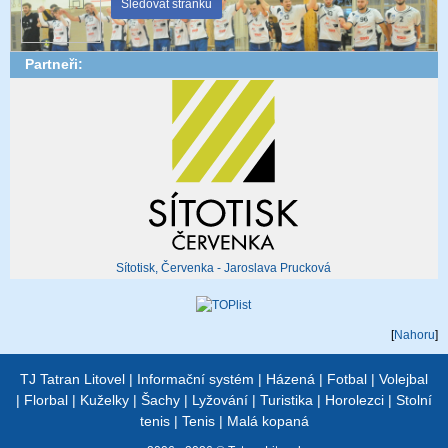
Sledovat stránku
Partneři:
Sítotisk, Červenka - Jaroslava Prucková
[
Nahoru
]
TJ Tatran Litovel
|
Informační systém
|
Házená
|
Fotbal
|
Volejbal
|
Florbal
|
Kuželky
|
Šachy
|
Lyžování
|
Turistika
|
Horolezci
|
Stolní
tenis
|
Tenis
|
Malá kopaná