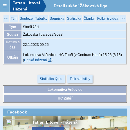
Tatran Litovel
Detail utkání Žákovská liga
Házená
2022/2023, XGB062, 22.1. 09:25
<<
Tým
Soutěže
Tabulky
Soupiska
Statistika
Články
Fotky & videa
>>
Tým
Starší žáci
Soutěž
Žákovská liga 2022/2023
Datum a
22.1.2023 09:25
čas
Lokomotiva Vršovice - HC Zubří (v Centrum Haná) 15:28 (8:15)
Utkání
(
Česká házená
)
Statistika týmu
Tisk statistiky
Lokomotiva Vršovice
HC Zubří
Facebook
Tatran Litovel - házená