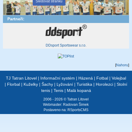
Sledovat stránku
Partneři:
DDsport Sportswear s.r.o.
[
Nahoru
]
TJ Tatran Litovel
|
Informační systém
|
Házená
|
Fotbal
|
Volejbal
|
Florbal
|
Kuželky
|
Šachy
|
Lyžování
|
Turistika
|
Horolezci
|
Stolní
tenis
|
Tenis
|
Malá kopaná
2006 - 2026 © Tatran Litovel
Webmaster:
Radovan Šimek
Postaveno na:
RSportsCMS