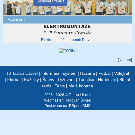
Sledovat stránku
Partneři:
Elektromontáže Lubomír Pravda
[
Nahoru
]
TJ Tatran Litovel
|
Informační systém
|
Házená
|
Fotbal
|
Volejbal
|
Florbal
|
Kuželky
|
Šachy
|
Lyžování
|
Turistika
|
Horolezci
|
Stolní
tenis
|
Tenis
|
Malá kopaná
2006 - 2026 © Tatran Litovel
Webmaster:
Radovan Šimek
Postaveno na:
RSportsCMS