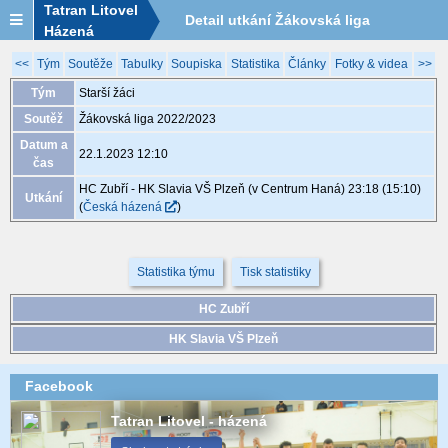
Tatran Litovel
Detail utkání Žákovská liga
Házená
2022/2023, XGB065, 22.1. 12:10
<<
Tým
Soutěže
Tabulky
Soupiska
Statistika
Články
Fotky & videa
>>
Tým
Starší žáci
Soutěž
Žákovská liga 2022/2023
Datum a
22.1.2023 12:10
čas
HC Zubří - HK Slavia VŠ Plzeň (v Centrum Haná) 23:18 (15:10)
Utkání
(
Česká házená
)
Statistika týmu
Tisk statistiky
HC Zubří
HK Slavia VŠ Plzeň
Facebook
Tatran Litovel - házená