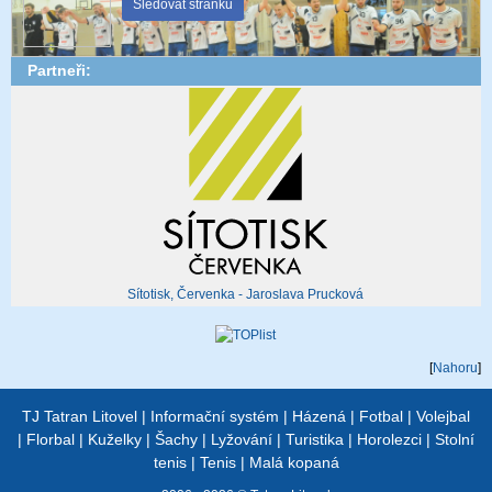
Sledovat stránku
Partneři:
Sítotisk, Červenka - Jaroslava Prucková
[
Nahoru
]
TJ Tatran Litovel
|
Informační systém
|
Házená
|
Fotbal
|
Volejbal
|
Florbal
|
Kuželky
|
Šachy
|
Lyžování
|
Turistika
|
Horolezci
|
Stolní
tenis
|
Tenis
|
Malá kopaná