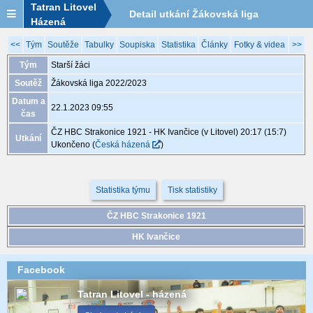
Tatran Litovel
Detail utkání Žákovská liga
Házená
2022/2023, XGB072, 22.1. 09:55
<<
Tým
Soutěže
Tabulky
Soupiska
Statistika
Články
Fotky & videa
>>
Tým
Starší žáci
Soutěž
Žákovská liga 2022/2023
Datum a
22.1.2023 09:55
čas
ČZ HBC Strakonice 1921 - HK Ivančice (v Litovel) 20:17 (15:7)
Utkání
Ukončeno
(
Česká házená
)
Statistika týmu
Tisk statistiky
ČZ HBC Strakonice 1921
HK Ivančice
Facebook
Tatran Litovel - házená