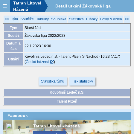
Tatran Litovel
Detail utkání Žákovská liga
Házená
2022/2023, XGB099, 22.1. 16:30
<<
Tým
Soutěže
Tabulky
Soupiska
Statistika
Články
Fotky & videa
>>
Tým
Starší žáci
Soutěž
Žákovská liga 2022/2023
Datum a
22.1.2023 16:30
čas
Kovofiniš Ledeč n.S. - Talent Plzeň (v Náchod) 16:23 (7:17)
Utkání
(
Česká házená
)
Statistika týmu
Tisk statistiky
Kovofiniš Ledeč n.S.
Talent Plzeň
Facebook
Tatran Litovel - házená