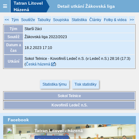
Tatran Litovel
Detail utkání Žákovská liga
Házená
2022/2023, XGB110, 18.2. 17:10
<<
Tým
Soutěže
Tabulky
Soupiska
Statistika
Články
Fotky & videa
>>
Tým
Starší žáci
Soutěž
Žákovská liga 2022/2023
Datum a
18.2.2023 17:10
čas
Sokol Telnice - Kovofiniš Ledeč n.S. (v Ledeč n.S.) 28:16 (17:3)
Utkání
(
Česká házená
)
Statistika týmu
Tisk statistiky
Sokol Telnice
Kovofiniš Ledeč n.S.
Facebook
Tatran Litovel - házená