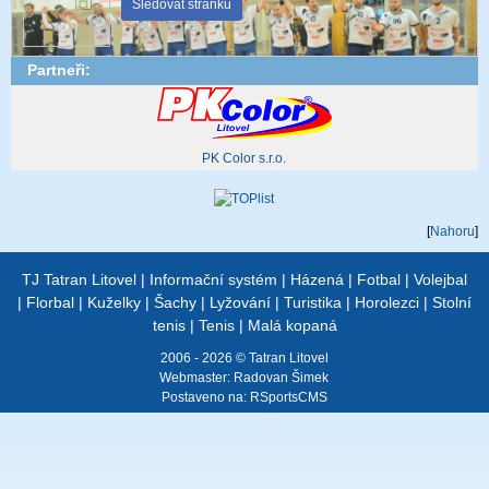
Sledovat stránku
Partneři:
PK Color s.r.o.
[
Nahoru
]
TJ Tatran Litovel
|
Informační systém
|
Házená
|
Fotbal
|
Volejbal
|
Florbal
|
Kuželky
|
Šachy
|
Lyžování
|
Turistika
|
Horolezci
|
Stolní
tenis
|
Tenis
|
Malá kopaná
2006 - 2026 © Tatran Litovel
Webmaster:
Radovan Šimek
Postaveno na:
RSportsCMS