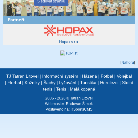
Sledovat stránku
Partneři:
Hopax s.r.o.
[
Nahoru
]
TJ Tatran Litovel
|
Informační systém
|
Házená
|
Fotbal
|
Volejbal
|
Florbal
|
Kuželky
|
Šachy
|
Lyžování
|
Turistika
|
Horolezci
|
Stolní
tenis
|
Tenis
|
Malá kopaná
2006 - 2026 © Tatran Litovel
Webmaster:
Radovan Šimek
Postaveno na:
RSportsCMS