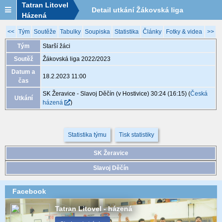
Tatran Litovel
Detail utkání Žákovská liga
Házená
2022/2023, XGB114, 18.2. 11:00
<<
Tým
Soutěže
Tabulky
Soupiska
Statistika
Články
Fotky & videa
>>
Tým
Starší žáci
Soutěž
Žákovská liga 2022/2023
Datum a
18.2.2023 11:00
čas
SK Žeravice - Slavoj Děčín (v Hostivice) 30:24 (16:15)
(
Česká
Utkání
házená
)
Statistika týmu
Tisk statistiky
SK Žeravice
Slavoj Děčín
Facebook
Tatran Litovel - házená