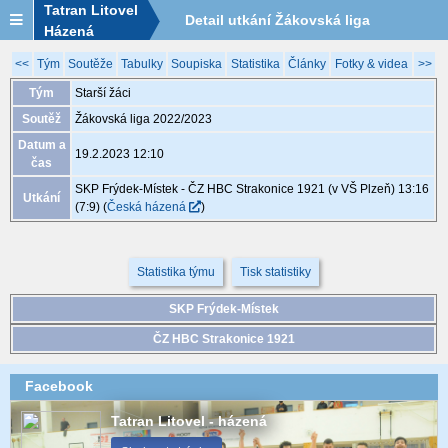
Tatran Litovel
Detail utkání Žákovská liga
Házená
2022/2023, XGB125, 19.2. 12:10
<<
Tým
Soutěže
Tabulky
Soupiska
Statistika
Články
Fotky & videa
>>
Tým
Starší žáci
Soutěž
Žákovská liga 2022/2023
Datum a
19.2.2023 12:10
čas
SKP Frýdek-Místek - ČZ HBC Strakonice 1921 (v VŠ Plzeň) 13:16
Utkání
(7:9)
(
Česká házená
)
Statistika týmu
Tisk statistiky
SKP Frýdek-Místek
ČZ HBC Strakonice 1921
Facebook
Tatran Litovel - házená