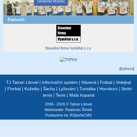
Sledovat stránku
Partneři:
Stavební firma Vymětal s.r.o.
[
Nahoru
]
TJ Tatran Litovel
|
Informační systém
|
Házená
|
Fotbal
|
Volejbal
|
Florbal
|
Kuželky
|
Šachy
|
Lyžování
|
Turistika
|
Horolezci
|
Stolní
tenis
|
Tenis
|
Malá kopaná
2006 - 2026 © Tatran Litovel
Webmaster:
Radovan Šimek
Postaveno na:
RSportsCMS