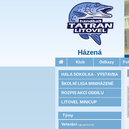
Házená
Klub
Odkazy
Fo
HALA SOKOLKA - VÝSTAVBA
ŠKOLNÍ LIGA MINIHÁZENÉ
ROZPIS AKCÍ ODDÍLU
LITOVEL MINICUP
Týmy
Veteráni
NEAKTIVNÍ