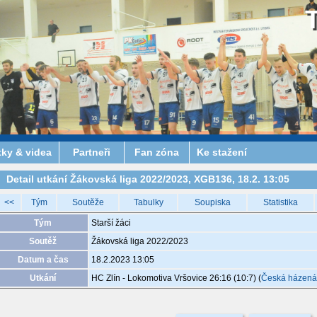
tky & videa
Partneři
Fan zóna
Ke stažení
Detail utkání Žákovská liga 2022/2023, XGB136, 18.2. 13:05
<<
Tým
Soutěže
Tabulky
Soupiska
Statistika
Tým
Starší žáci
Soutěž
Žákovská liga 2022/2023
Datum a čas
18.2.2023 13:05
Utkání
HC Zlín - Lokomotiva Vršovice 26:16 (10:7)
(
Česká házen