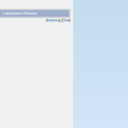
Lokomotiva Vršovice
[
Nahoru
]
| [
Tisk
]