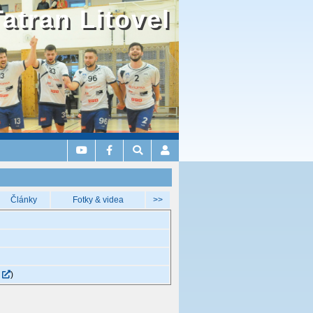
Tatran Litovel
Články
Fotky & videa
>>
á
)