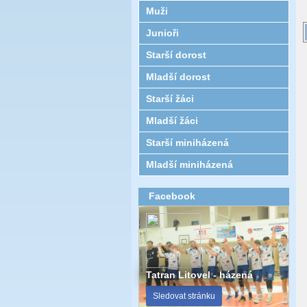
Muži
Junioři
Starší dorost
Mladší dorost
Starší žáci
Mladší žáci
Starší miniházená
Mladší miniházená
Facebook
Tatran Litovel - házená
Sledovat stránku