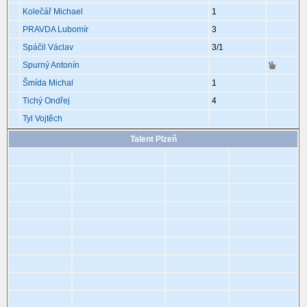
Kolečář Michael
1
PRAVDA Lubomír
3
Spáčil Václav
3
/1
Spurný Antonín
Šmída Michal
1
Tichý Ondřej
4
Tyl Vojtěch
Talent Plzeň