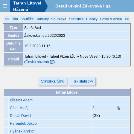
Tatran Litovel
Detail utkání Žákovská liga
Házená
2022/2023, XGB144, 19.2. 11:15
<<
Tým
Soutěže
Tabulky
Soupiska
Statistika
Články
Fotky & videa
>>
Tým
Starší žáci
Soutěž
Žákovská liga 2022/2023
Datum a
19.2.2023 11:15
čas
Tatran Litovel - Talent Plzeň (ŽL, v Nové Veselí) 15:30 (6:13)
Utkání
(
Česká házená
)
Statistika týmu
Tisk statistiky
Tatran Litovel
Březina Adam
Číhal Matěj
3
Dostál David
(GK)
Heroudek Jakub
Hyánek Kryštof