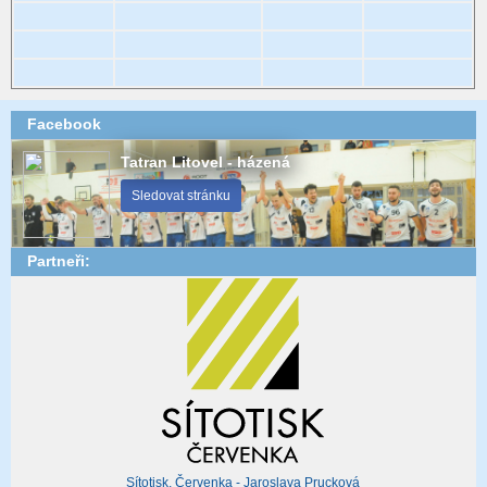
Facebook
Tatran Litovel - házená
Sledovat stránku
Partneři:
Sítotisk, Červenka - Jaroslava Prucková