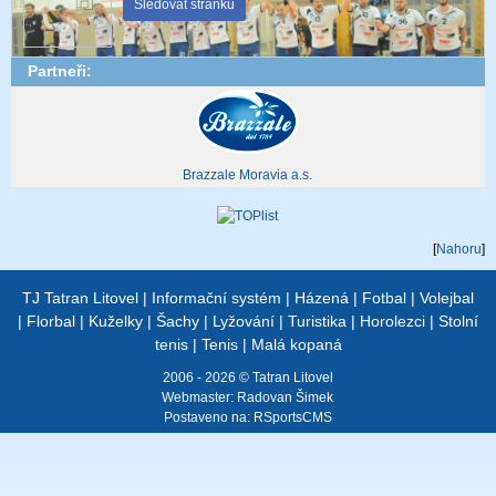
Sledovat stránku
Partneři:
Brazzale Moravia a.s.
[
Nahoru
]
TJ Tatran Litovel
|
Informační systém
|
Házená
|
Fotbal
|
Volejbal
|
Florbal
|
Kuželky
|
Šachy
|
Lyžování
|
Turistika
|
Horolezci
|
Stolní
tenis
|
Tenis
|
Malá kopaná
2006 - 2026 © Tatran Litovel
Webmaster:
Radovan Šimek
Postaveno na:
RSportsCMS