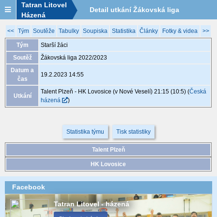
Tatran Litovel
Detail utkání Žákovská liga
Házená
2022/2023, XGB148, 19.2. 14:55
<<
Tým
Soutěže
Tabulky
Soupiska
Statistika
Články
Fotky & videa
>>
Tým
Starší žáci
Soutěž
Žákovská liga 2022/2023
Datum a
19.2.2023 14:55
čas
Talent Plzeň - HK Lovosice (v Nové Veselí) 21:15 (10:5)
(
Česká
Utkání
házená
)
Statistika týmu
Tisk statistiky
Talent Plzeň
HK Lovosice
Facebook
Tatran Litovel - házená