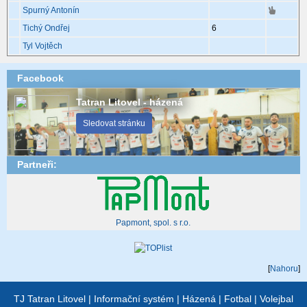
Spurný Antonín
Tichý Ondřej
6
Tyl Vojtěch
Facebook
Tatran Litovel - házená
Sledovat stránku
Partneři:
Papmont, spol. s r.o.
[
Nahoru
]
TJ Tatran Litovel
|
Informační systém
|
Házená
|
Fotbal
|
Volejbal