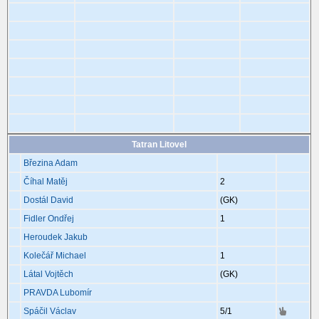
Tatran Litovel
Březina Adam
Číhal Matěj
2
Dostál David
(GK)
Fidler Ondřej
1
Heroudek Jakub
Kolečář Michael
1
Látal Vojtěch
(GK)
PRAVDA Lubomír
Spáčil Václav
5
/1