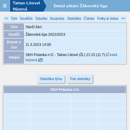
Tatran Litovel
Detail utkání Žákovská liga
Házená
2022/2023, XGB167, 11.3. 14:00
<<
Tým
Soutěže
Tabulky
Soupiska
Statistika
Články
Fotky & videa
>>
Tým
Starší žáci
Soutěž
Žákovská liga 2022/2023
Datum a
11.3.2023 14:00
čas
SKH Polanka n.O. - Tatran Litovel (ŽL) 21:15 (11:7)
(
Česká
Utkání
házená
)
Statistika týmu
Tisk statistiky
SKH Polanka n.O.