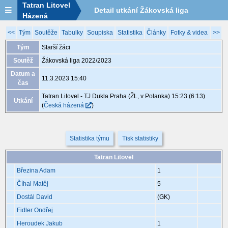
Tatran Litovel
Detail utkání Žákovská liga
Házená
2022/2023, XGB169, 11.3. 15:40
<<
Tým
Soutěže
Tabulky
Soupiska
Statistika
Články
Fotky & videa
>>
Tým
Starší žáci
Soutěž
Žákovská liga 2022/2023
Datum a
11.3.2023 15:40
čas
Tatran Litovel - TJ Dukla Praha (ŽL, v Polanka) 15:23 (6:13)
Utkání
(
Česká házená
)
Statistika týmu
Tisk statistiky
Tatran Litovel
Březina Adam
1
Číhal Matěj
5
Dostál David
(GK)
Fidler Ondřej
Heroudek Jakub
1