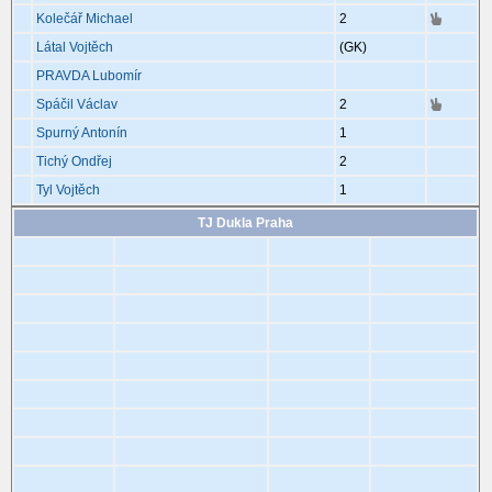
Kolečář Michael
2
Látal Vojtěch
(GK)
PRAVDA Lubomír
Spáčil Václav
2
Spurný Antonín
1
Tichý Ondřej
2
Tyl Vojtěch
1
TJ Dukla Praha