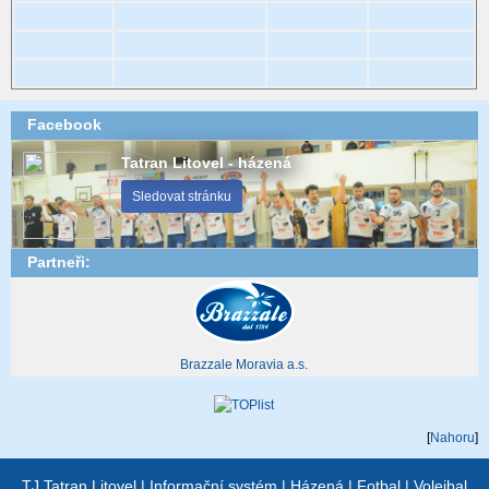
Facebook
Tatran Litovel - házená
Sledovat stránku
Partneři:
Brazzale Moravia a.s.
[
Nahoru
]
TJ Tatran Litovel
|
Informační systém
|
Házená
|
Fotbal
|
Volejbal